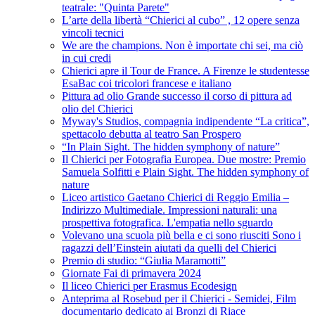
teatrale: "Quinta Parete"
L’arte della libertà “Chierici al cubo” , 12 opere senza
vincoli tecnici
We are the champions. Non è importate chi sei, ma ciò
in cui credi
Chierici apre il Tour de France. A Firenze le studentesse
EsaBac coi tricolori francese e italiano
Pittura ad olio Grande successo il corso di pittura ad
olio del Chierici
Myway's Studios, compagnia indipendente “La critica”,
spettacolo debutta al teatro San Prospero
“In Plain Sight. The hidden symphony of nature”
Il Chierici per Fotografia Europea. Due mostre: Premio
Samuela Solfitti e Plain Sight. The hidden symphony of
nature
Liceo artistico Gaetano Chierici di Reggio Emilia –
Indirizzo Multimediale. Impressioni naturali: una
prospettiva fotografica. L'empatia nello sguardo
Volevano una scuola più bella e ci sono riusciti Sono i
ragazzi dell’Einstein aiutati da quelli del Chierici
Premio di studio: “Giulia Maramotti”
Giornate Fai di primavera 2024
Il liceo Chierici per Erasmus Ecodesign
Anteprima al Rosebud per il Chierici - Semidei, Film
documentario dedicato ai Bronzi di Riace