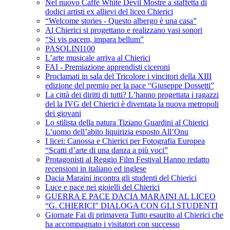
Nel nuovo Caffè White Devil Mostre a staffetta di
dodici artisti ex allievi del liceo Chierici
“Welcome stories - Questo albergo è una casa”
Al Chierici si progettano e realizzano vasi sonori
“Si vis pacem, impara bellum”
PASOLINI100
L’arte musicale arriva al Chierici
FAI - Premiazione apprendisti ciceroni
Proclamati in sala del Tricolore i vincitori della XIII
edizione del premio per la pace “Giuseppe Dossetti”
La città dei diritti di tutti? L’hanno progettata i ragazzi
del la IVG del Chierici è diventata la nuova metropoli
dei giovani
Lo stilista della natura Tiziano Guardini al Chierici
L’uomo dell’abito liquirizia esposto All’Onu
I licei: Canossa e Chierici per Fotografia Europea
“Scatti d’arte di una danza a più voci”
Protagonisti al Reggio Film Festival Hanno redatto
recensioni in italiano ed inglese
Dacia Maraini incontra gli studenti del Chierici
Luce e pace nei gioielli del Chierici
GUERRA E PACE DACIA MARAINI AL LICEO
“G. CHIERICI” DIALOGA CON GLI STUDENTI
Giornate Fai di primavera Tutto esaurito al Chierici che
ha accompagnato i visitatori con successo