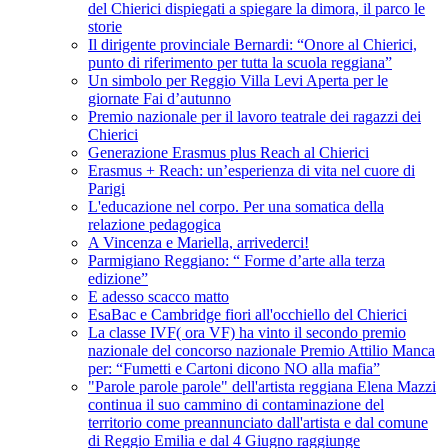
del Chierici dispiegati a spiegare la dimora, il parco le
storie
Il dirigente provinciale Bernardi: “Onore al Chierici,
punto di riferimento per tutta la scuola reggiana”
Un simbolo per Reggio Villa Levi Aperta per le
giornate Fai d’autunno
Premio nazionale per il lavoro teatrale dei ragazzi dei
Chierici
Generazione Erasmus plus Reach al Chierici
Erasmus + Reach: un’esperienza di vita nel cuore di
Parigi
L'educazione nel corpo. Per una somatica della
relazione pedagogica
A Vincenza e Mariella, arrivederci!
Parmigiano Reggiano: “ Forme d’arte alla terza
edizione”
E adesso scacco matto
EsaBac e Cambridge fiori all'occhiello del Chierici
La classe IVF( ora VF) ha vinto il secondo premio
nazionale del concorso nazionale Premio Attilio Manca
per: “Fumetti e Cartoni dicono NO alla mafia”
"Parole parole parole" dell'artista reggiana Elena Mazzi
continua il suo cammino di contaminazione del
territorio come preannunciato dall'artista e dal comune
di Reggio Emilia e dal 4 Giugno raggiunge