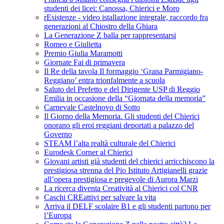
studenti dei licei: Canossa, Chierici e Moro
rEsistenze - video istallazione integrale, raccordo fra
generazioni al Chiostro della Ghiara
La Generazione Z balla per rappresentarsi
Romeo e Giulietta
Premio Giulia Maramotti
Giornate Fai di primavera
Il Re della tavola Il formaggio ‘Grana Parmigiano-
Reggiano’ entra trionfalmente a scuola
Saluto del Prefetto e del Dirigente USP di Reggio
Emilia in occasione della “Giornata della memoria”
Carnevale Castelnovo di Sotto
Il Giorno della Memoria. Gli studenti del Chierici
onorano gli eroi reggiani deportati a palazzo del
Governo
STEAM l’alta realtà culturale del Chierici
Eurodesk Corner al Chierici
Giovani artisti già studenti del chierici arricchiscono la
prestigiosa strenna del Pio Istituto Artigianelli grazie
all’opera prestigiosa e pregevole di Aurora Marzi
La ricerca diventa Creatività al Chierici col CNR
Caschi CREattivi per salvare la vita
Arriva il DELF scolaire B1 e gli studenti partono per
l’Europa