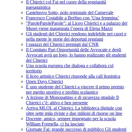
Il Chierici col Fai nel cuore della reggianità
paesaggistica
Castelnovo Sotto, polo regionale del Carnevale
Francesco Costabile a Berlino con ’Una femmina’
“ParoleParoleParole”: al Liceo Chierici e a palazzo dei
Musei viene inaugurata l’opera di Elena Mazzi
Gli studenti del Chierici rendono indelebile nei cuori e
nella mente le storie dei deportati reggiani
I ragazzi del Chierici premiati dal CNR
Il Comitato Pari Opportunità delle Avvocate e degli
Avvocati avrà un logo, lo hanno realizzato gli studenti
del Chierici
Una scuola europea che dialoga e collabora col
territorio
Il liceo artistico Chierici risponde alla call lionistica
Open Days Chierici
È uno studente del Chierici a vincere il primo premio
per merito sportivo e profitto scolastico
A lezione di Monopattino e di sicurezza stradale Il
Chierici c’è: attivo e ben presente
Arriva MLOL al Chierici. La biblioteca digitale con
oltre sette mila riviste e due milioni di risorse on line
Docente, amico, sempre impegnato per la scuola
William Formella, ci ha lasciato
Giornate Fai: grande successo di pubblico Gli studenti