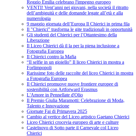
Reggio Emilia celebrano l'impegno europeo
VENTI! Vent’anni nei giovani, nella società il ritratto
dell’ambiguità e delle domande legate all’età e alla
numerologia
9 maggio giornata dell’Europa Il Chierici in prima fila
Il "Chierici” trasforma le gite tradizionali in opportunità
Gli studenti del Chierici per l’Ottantesimo della
Liberazione
Il Liceo Chierici dà il la per la piena inclusione a
Fotografia Europea
Il Chierici contro la Mafia
“Il selfie in un gioiello” Il liceo Chierici in mostra a
Forlimpopoli
Rarissime foto delle raccolte del liceo Chierici in mostra
a Fotografia Europea
Il Chierici promuove nuove frontiere europee di
sostenibilità con Artforward Erasmus
L'Amore in Pennellate d'Olio
Il Premio Giulia Maramotti: Celebrazione di Moda,
Talento e Innovazione
Giornate Fai di Primavera 2025
Cambio al vertice del Liceo artistico Gaetano Chierici
Liceo Chierici crocevia europeo di arte e culture
Castelnovo di Sotto parte il Carnevale col Liceo
Chierici