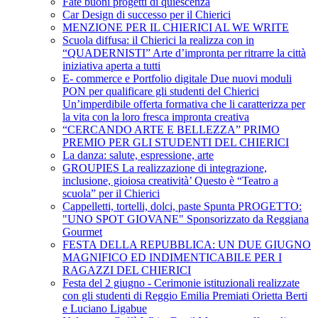
Fate buoni progetti di quiescenza
Car Design di successo per il Chierici
MENZIONE PER IL CHIERICI AL WE WRITE
Scuola diffusa: il Chierici la realizza con in
“QUADERNISTI” Arte d’impronta per ritrarre la città
iniziativa aperta a tutti
E- commerce e Portfolio digitale Due nuovi moduli
PON per qualificare gli studenti del Chierici
Un’imperdibile offerta formativa che li caratterizza per
la vita con la loro fresca impronta creativa
“CERCANDO ARTE E BELLEZZA” PRIMO
PREMIO PER GLI STUDENTI DEL CHIERICI
La danza: salute, espressione, arte
GROUPIES La realizzazione di integrazione,
inclusione, gioiosa creatività’ Questo è “Teatro a
scuola” per il Chierici
Cappelletti, tortelli, dolci, paste Spunta PROGETTO:
"UNO SPOT GIOVANE" Sponsorizzato da Reggiana
Gourmet
FESTA DELLA REPUBBLICA: UN DUE GIUGNO
MAGNIFICO ED INDIMENTICABILE PER I
RAGAZZI DEL CHIERICI
Festa del 2 giugno - Cerimonie istituzionali realizzate
con gli studenti di Reggio Emilia Premiati Orietta Berti
e Luciano Ligabue