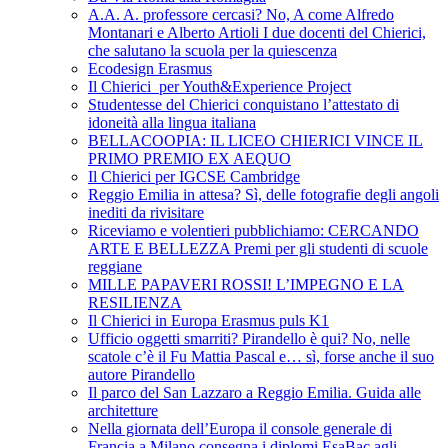
A.A. A. professore cercasi? No, A come Alfredo
Montanari e Alberto Artioli I due docenti del Chierici,
che salutano la scuola per la quiescenza
Ecodesign Erasmus
Il Chierici per Youth&Experience Project
Studentesse del Chierici conquistano l’attestato di
idoneità alla lingua italiana
BELLACOOPIA: IL LICEO CHIERICI VINCE IL
PRIMO PREMIO EX AEQUO
Il Chierici per IGCSE Cambridge
Reggio Emilia in attesa? Sì, delle fotografie degli angoli
inediti da rivisitare
Riceviamo e volentieri pubblichiamo: CERCANDO
ARTE E BELLEZZA Premi per gli studenti di scuole
reggiane
MILLE PAPAVERI ROSSI! L’IMPEGNO E LA
RESILIENZA
Il Chierici in Europa Erasmus puls K1
Ufficio oggetti smarriti? Pirandello è qui? No, nelle
scatole c’è il Fu Mattia Pascal e… sì, forse anche il suo
autore Pirandello
Il parco del San Lazzaro a Reggio Emilia. Guida alle
architetture
Nella giornata dell’Europa il console generale di
Francia a Milano consegna i diplomi EsaBac agli