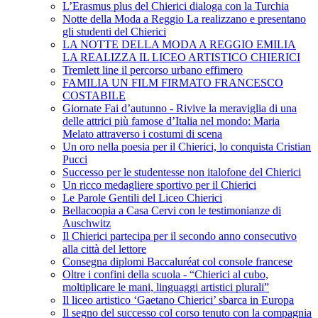
L’Erasmus plus del Chierici dialoga con la Turchia
Notte della Moda a Reggio La realizzano e presentano
gli studenti del Chierici
LA NOTTE DELLA MODA A REGGIO EMILIA
LA REALIZZA IL LICEO ARTISTICO CHIERICI
Tremlett line il percorso urbano effimero
FAMILIA UN FILM FIRMATO FRANCESCO
COSTABILE
Giornate Fai d’autunno - Rivive la meraviglia di una
delle attrici più famose d’Italia nel mondo: Maria
Melato attraverso i costumi di scena
Un oro nella poesia per il Chierici, lo conquista Cristian
Pucci
Successo per le studentesse non italofone del Chierici
Un ricco medagliere sportivo per il Chierici
Le Parole Gentili del Liceo Chierici
Bellacoopia a Casa Cervi con le testimonianze di
Auschwitz
Il Chierici partecipa per il secondo anno consecutivo
alla città del lettore
Consegna diplomi Baccaluréat col console francese
Oltre i confini della scuola - “Chierici al cubo,
moltiplicare le mani, linguaggi artistici plurali”
Il liceo artistico ‘Gaetano Chierici’ sbarca in Europa
Il segno del successo col corso tenuto con la compagnia