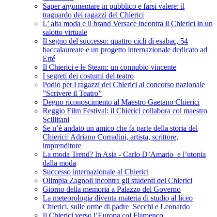
Saper argomentare in pubblico e farsi valere: il
traguardo dei ragazzi del Chierici
L’ alta moda e il brand Versace incontra il Chierici in un
salotto virtuale
Il segno del successo: quattro cicli di esabac, 54
baccalaureate e un progetto internazionale dedicato ad
Erté
Il Chierici e le Steam: un connubio vincente
I segreti dei costumi del teatro
Podio per i ragazzi del Chierici al concorso nazionale
”Scrivere il Teatro”
Degno riconoscimento al Maestro Gaetano Chierici
Reggio Film Festival: il Chierici collabora col maestro
Scillitani
Se n’è andato un amico che fa parte della storia del
Chierici: Adriano Corradini, artista, scrittore,
imprenditore
La moda Trend? In Asia - Carlo D’Amario e l’utopia
dalla moda
Successo internazionale al Chierici
Olimpia Zagnoli incontra gli studenti del Chierici
Giorno della memoria a Palazzo del Governo
La meteorologia diventa materia di studio al liceo
Chierici, sulle orme di padre Secchi e Leonardo
Il Chierici verso l’Europa col Flamenco