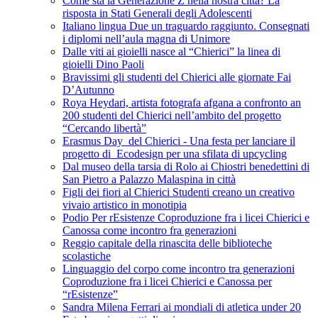
Come sta la Generazione Z nella nostra città? La
risposta in Stati Generali degli Adolescenti
Italiano lingua Due un traguardo raggiunto. Consegnati
i diplomi nell’aula magna di Unimore
Dalle viti ai gioielli nasce al “Chierici” la linea di
gioielli Dino Paoli
Bravissimi gli studenti del Chierici alle giornate Fai
D’Autunno
Roya Heydari, artista fotografa afgana a confronto an
200 studenti del Chierici nell’ambito del progetto
“Cercando libertà”
Erasmus Day del Chierici - Una festa per lanciare il
progetto di Ecodesign per una sfilata di upcycling
Dal museo della tarsia di Rolo ai Chiostri benedettini di
San Pietro a Palazzo Malaspina in città
Figli dei fiori al Chierici Studenti creano un creativo
vivaio artistico in monotipia
Podio Per rEsistenze Coproduzione fra i licei Chierici e
Canossa come incontro fra generazioni
Reggio capitale della rinascita delle biblioteche
scolastiche
Linguaggio del corpo come incontro tra generazioni
Coproduzione fra i licei Chierici e Canossa per
“rEsistenze”
Sandra Milena Ferrari ai mondiali di atletica under 20