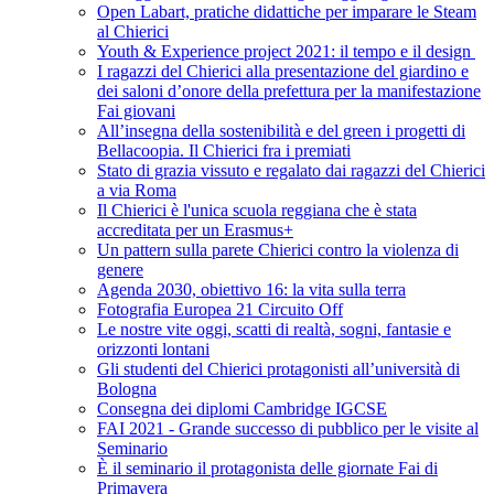
Open Labart, pratiche didattiche per imparare le Steam
al Chierici
Youth & Experience project 2021: il tempo e il design
I ragazzi del Chierici alla presentazione del giardino e
dei saloni d’onore della prefettura per la manifestazione
Fai giovani
All’insegna della sostenibilità e del green i progetti di
Bellacoopia. Il Chierici fra i premiati
Stato di grazia vissuto e regalato dai ragazzi del Chierici
a via Roma
Il Chierici è l'unica scuola reggiana che è stata
accreditata per un Erasmus+
Un pattern sulla parete Chierici contro la violenza di
genere
Agenda 2030, obiettivo 16: la vita sulla terra
Fotografia Europea 21 Circuito Off
Le nostre vite oggi, scatti di realtà, sogni, fantasie e
orizzonti lontani
Gli studenti del Chierici protagonisti all’università di
Bologna
Consegna dei diplomi Cambridge IGCSE
FAI 2021 - Grande successo di pubblico per le visite al
Seminario
È il seminario il protagonista delle giornate Fai di
Primavera