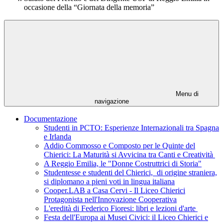
occasione della “Giornata della memoria”
Menu di
navigazione
Documentazione
Studenti in PCTO: Esperienze Internazionali tra Spagna
e Irlanda
Addio Commosso e Composto per le Quinte del
Chierici: La Maturità si Avvicina tra Canti e Creatività
A Reggio Emilia, le "Donne Costruttrici di Storia"
Studentesse e studenti del Chierici, di origine straniera,
si diplomano a pieni voti in lingua italiana
Cooper.LAB a Casa Cervi - Il Liceo Chierici
Protagonista nell'Innovazione Cooperativa
L'eredità di Federico Fioresi: libri e lezioni d'arte
Festa dell'Europa ai Musei Civici: il Liceo Chierici e