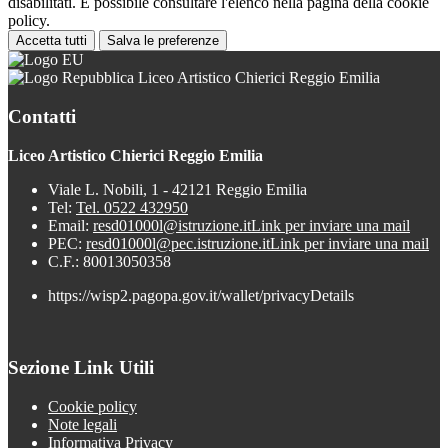
disabilitati. È possibile consultare l'elenco nella pagina della cookie
policy.
Accetta tutti
Salva le preferenze
Liceo Artistico Chierici Reggio Emilia
Contatti
Liceo Artistico Chierici Reggio Emilia
Viale L. Nobili, 1 - 42121 Reggio Emilia
Tel:
Tel. 0522 432950
Email:
resd01000l@istruzione.it
Link per inviare una mail
PEC:
resd01000l@pec.istruzione.it
Link per inviare una mail
C.F.: 80013050358
https://wisp2.pagopa.gov.it/wallet/privacyDetails
Sezione Link Utili
Cookie policy
Note legali
Informativa Privacy