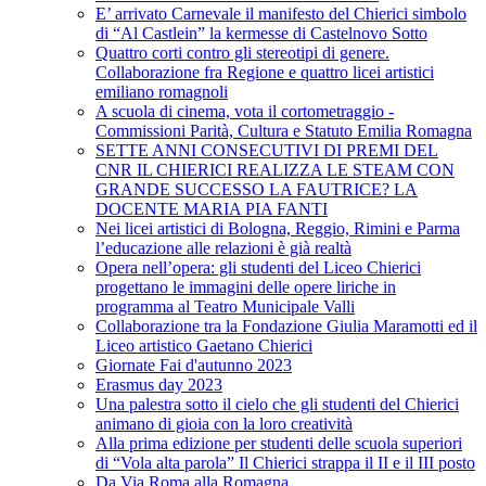
E’ arrivato Carnevale il manifesto del Chierici simbolo
di “Al Castlein” la kermesse di Castelnovo Sotto
Quattro corti contro gli stereotipi di genere.
Collaborazione fra Regione e quattro licei artistici
emiliano romagnoli
A scuola di cinema, vota il cortometraggio -
Commissioni Parità, Cultura e Statuto Emilia Romagna
SETTE ANNI CONSECUTIVI DI PREMI DEL
CNR IL CHIERICI REALIZZA LE STEAM CON
GRANDE SUCCESSO LA FAUTRICE? LA
DOCENTE MARIA PIA FANTI
Nei licei artistici di Bologna, Reggio, Rimini e Parma
l’educazione alle relazioni è già realtà
Opera nell’opera: gli studenti del Liceo Chierici
progettano le immagini delle opere liriche in
programma al Teatro Municipale Valli
Collaborazione tra la Fondazione Giulia Maramotti ed il
Liceo artistico Gaetano Chierici
Giornate Fai d'autunno 2023
Erasmus day 2023
Una palestra sotto il cielo che gli studenti del Chierici
animano di gioia con la loro creatività
Alla prima edizione per studenti delle scuola superiori
di “Vola alta parola” Il Chierici strappa il II e il III posto
Da Via Roma alla Romagna