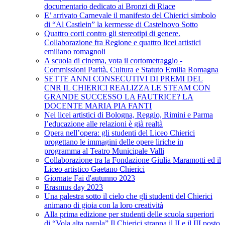
documentario dedicato ai Bronzi di Riace
E’ arrivato Carnevale il manifesto del Chierici simbolo
di “Al Castlein” la kermesse di Castelnovo Sotto
Quattro corti contro gli stereotipi di genere.
Collaborazione fra Regione e quattro licei artistici
emiliano romagnoli
A scuola di cinema, vota il cortometraggio -
Commissioni Parità, Cultura e Statuto Emilia Romagna
SETTE ANNI CONSECUTIVI DI PREMI DEL
CNR IL CHIERICI REALIZZA LE STEAM CON
GRANDE SUCCESSO LA FAUTRICE? LA
DOCENTE MARIA PIA FANTI
Nei licei artistici di Bologna, Reggio, Rimini e Parma
l’educazione alle relazioni è già realtà
Opera nell’opera: gli studenti del Liceo Chierici
progettano le immagini delle opere liriche in
programma al Teatro Municipale Valli
Collaborazione tra la Fondazione Giulia Maramotti ed il
Liceo artistico Gaetano Chierici
Giornate Fai d'autunno 2023
Erasmus day 2023
Una palestra sotto il cielo che gli studenti del Chierici
animano di gioia con la loro creatività
Alla prima edizione per studenti delle scuola superiori
di “Vola alta parola” Il Chierici strappa il II e il III posto