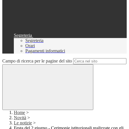
Segreteria
Segreteria
Orari
Pagamenti informatici
Campo di ricerca per le pagine del sito
Home
>
Novità
>
Le notizie
>
Festa del 2 giugno - Cerimonie istituzionali realizzate con gli