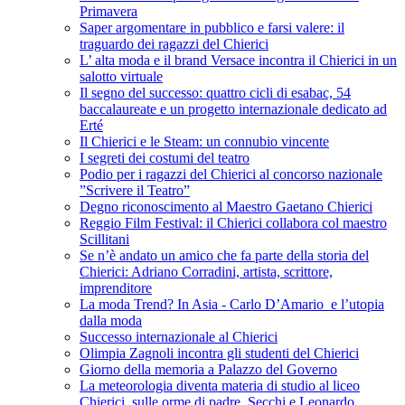
Primavera
Saper argomentare in pubblico e farsi valere: il
traguardo dei ragazzi del Chierici
L’ alta moda e il brand Versace incontra il Chierici in un
salotto virtuale
Il segno del successo: quattro cicli di esabac, 54
baccalaureate e un progetto internazionale dedicato ad
Erté
Il Chierici e le Steam: un connubio vincente
I segreti dei costumi del teatro
Podio per i ragazzi del Chierici al concorso nazionale
”Scrivere il Teatro”
Degno riconoscimento al Maestro Gaetano Chierici
Reggio Film Festival: il Chierici collabora col maestro
Scillitani
Se n’è andato un amico che fa parte della storia del
Chierici: Adriano Corradini, artista, scrittore,
imprenditore
La moda Trend? In Asia - Carlo D’Amario e l’utopia
dalla moda
Successo internazionale al Chierici
Olimpia Zagnoli incontra gli studenti del Chierici
Giorno della memoria a Palazzo del Governo
La meteorologia diventa materia di studio al liceo
Chierici, sulle orme di padre Secchi e Leonardo