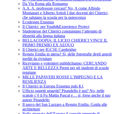
Da Via Roma alla Romagna
A.A. A. professore cercasi? No, A come Alfredo
Montanari e Alberto Artioli I due docenti del Chierici,
che salutano la scuola per la quiescenza
Ecodesign Erasmus
Il Chierici per Youth&Experience Project
Studentesse del Chierici conquistano l’attestato di
idoneità alla lingua italiana
BELLACOOPIA: IL LICEO CHIERICI VINCE IL
PRIMO PREMIO EX AEQUO
Il Chierici per IGCSE Cambridge
Reggio Emilia in attesa? Sì, delle fotografie degli angoli
inediti da rivisitare
Riceviamo e volentieri pubblichiamo: CERCANDO
ARTE E BELLEZZA Premi per gli studenti di scuole
reggiane
MILLE PAPAVERI ROSSI! L’IMPEGNO E LA
RESILIENZA
Il Chierici in Europa Erasmus puls K1
Ufficio oggetti smarriti? Pirandello è qui? No, nelle
scatole c’è il Fu Mattia Pascal e… sì, forse anche il suo
autore Pirandello
Il parco del San Lazzaro a Reggio Emilia. Guida alle
architetture
Nella giornata dell’Europa il console generale di