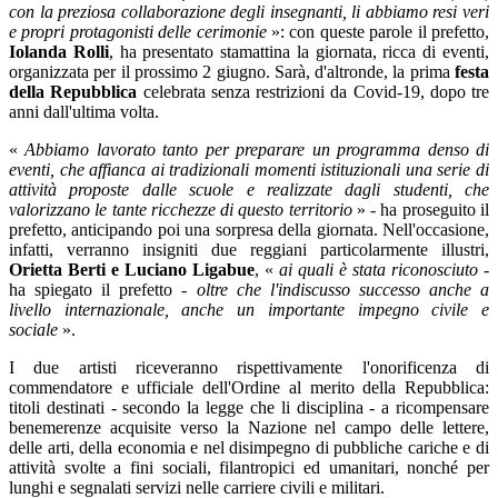
con la preziosa collaborazione degli insegnanti, li abbiamo resi veri
e propri protagonisti delle cerimonie
»: con queste parole il prefetto,
Iolanda Rolli
, ha presentato stamattina la giornata, ricca di eventi,
organizzata per il prossimo 2 giugno. Sarà, d'altronde, la prima
festa
della Repubblica
celebrata senza restrizioni da Covid-19, dopo tre
anni dall'ultima volta.
«
Abbiamo lavorato tanto per preparare un programma denso di
eventi, che affianca ai tradizionali momenti istituzionali una serie di
attività proposte dalle scuole e realizzate dagli studenti, che
valorizzano le tante ricchezze di questo territorio
» - ha proseguito il
prefetto, anticipando poi una sorpresa della giornata. Nell'occasione,
infatti, verranno insigniti due reggiani particolarmente illustri,
Orietta Berti e Luciano Ligabue
, «
ai quali è stata riconosciuto
-
ha spiegato il prefetto -
oltre che l'indiscusso successo anche a
livello internazionale, anche un importante impegno civile e
sociale
».
I due artisti riceveranno rispettivamente l'onorificenza di
commendatore e ufficiale dell'Ordine al merito della Repubblica:
titoli destinati - secondo la legge che li disciplina - a ricompensare
benemerenze acquisite verso la Nazione nel campo delle lettere,
delle arti, della economia e nel disimpegno di pubbliche cariche e di
attività svolte a fini sociali, filantropici ed umanitari, nonché per
lunghi e segnalati servizi nelle carriere civili e militari.