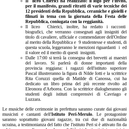
Il liceo Chierici ha realizzato: il logo per l’invito,
per il manifesto, grandi ritratti di varie tecniche dei
12 presidenti della Repubblica, ceramiche e gioielli e
filmati in tema con la giornata della Festa delle
Repubblica, coniugata con la reggianità.
Il liceo Chierici, inoltre, ha redatto i racconti
biografici, che verranno consegnati agli insigniti del
titolo di cavaliere, ufficiale e commendatore dell'Ordine
al merito della Repubblica e 9 studentesse e studenti, di
questa scuola, leggeranno le menzioni riguardanti i ed
il valore ed il merito di questi insigniti.
Dalle 17:00 si terrà la consegna dei brevetti ai maestri
del lavoro. Si parlerà di donne importanti della
provincia reggiana: i ragazzi dell'istituto superiore
Pascal illustreranno la figura di Nilde Iotti e la scrittrice
Rita Coruzzi quella di Matilde di Canossa, cui ha
dedicato un libro prima del più recente rivolto ad
Eleonora d'Arborea. Con la scrittrice dialogheranno gli
studenti degli istituti comprensivi di Cavriago e
Luzzara.
Le musiche delle cerimonie in prefettura saranno curate dai giovani
musicisti e cantanti dell'
Istituto
Peri-Merulo
. Le protagoniste
saranno soprattutto giovani ragazze, tra cui due di nazionalità
ucraina, a testimonianza del fatto che l'istituto Peri si è attivato fin da