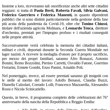
Insieme a loro, riceveranno tali onorificenze anche altri sette cittadini
reggiani: si tratta di
Paola Berti, Roberta Favali, Silvia Galvani,
Federico Guerriero e Federica Manenti,
in quanto dipendenti
pubblici che si sono distinti particolarmente nella gestione della fase
più acuta della pandemia da Covid-19, oltre che
Tonino Chiussi
,
titolare dell'azienda agricola Molinara, e
Leonardo Tenca
, direttore
d'orchestra, premiati per l'impegno profuso e i risultati conseguiti
nelle proprie attività.
Successivamente verrà celebrata la memoria dei cittadini italiani,
militari e civili, deportati durante la Seconda Guerra Mondiale nei
lager nazisti. A ricevere la medaglia d'onore per il proprio sacrificio,
per mezzo dei propri familiari, saranno Afro Bonazzi, Antonio
Bonini, Remo Bozzolini, Pierino Carretti, Osvaldo Fatone, Guerrino
Ferrarini, Ermete Gombi, Enzo Panini, Arnaldo Poli.
Nel pomeriggio, invece, ad essere premiati saranno gli insigniti con
le stelle al merito del lavoro: Adolfo Benassi, Claudia Buzzi,
Dianella Calzolari, Corrado Lolli, Francesco Mazzarella, Alessandro
Rossi e Nicola Scinicariello.
Questo, in breve, il programma completo delle celebrazioni del 76°
anniversario della nascita della Repubblica a Reggio Emilia: