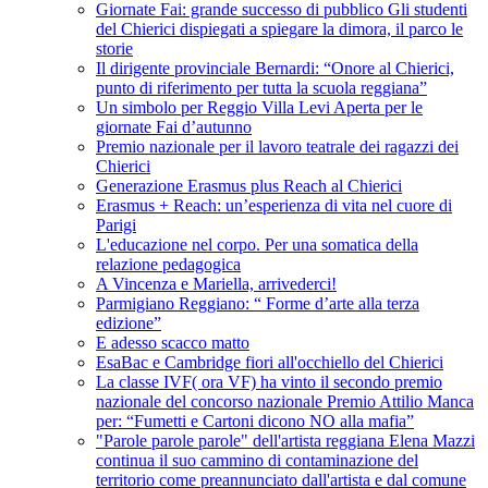
Giornate Fai: grande successo di pubblico Gli studenti
del Chierici dispiegati a spiegare la dimora, il parco le
storie
Il dirigente provinciale Bernardi: “Onore al Chierici,
punto di riferimento per tutta la scuola reggiana”
Un simbolo per Reggio Villa Levi Aperta per le
giornate Fai d’autunno
Premio nazionale per il lavoro teatrale dei ragazzi dei
Chierici
Generazione Erasmus plus Reach al Chierici
Erasmus + Reach: un’esperienza di vita nel cuore di
Parigi
L'educazione nel corpo. Per una somatica della
relazione pedagogica
A Vincenza e Mariella, arrivederci!
Parmigiano Reggiano: “ Forme d’arte alla terza
edizione”
E adesso scacco matto
EsaBac e Cambridge fiori all'occhiello del Chierici
La classe IVF( ora VF) ha vinto il secondo premio
nazionale del concorso nazionale Premio Attilio Manca
per: “Fumetti e Cartoni dicono NO alla mafia”
"Parole parole parole" dell'artista reggiana Elena Mazzi
continua il suo cammino di contaminazione del
territorio come preannunciato dall'artista e dal comune