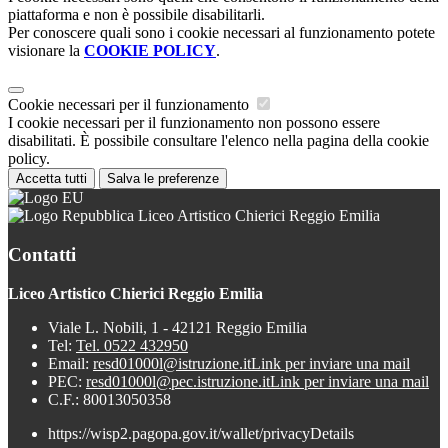
piattaforma e non è possibile disabilitarli.
Per conoscere quali sono i cookie necessari al funzionamento potete
visionare la
COOKIE POLICY
.
Cookie necessari per il funzionamento
I cookie necessari per il funzionamento non possono essere
disabilitati. È possibile consultare l'elenco nella pagina della cookie
policy.
Accetta tutti
Salva le preferenze
Liceo Artistico Chierici Reggio Emilia
Contatti
Liceo Artistico Chierici Reggio Emilia
Viale L. Nobili, 1 - 42121 Reggio Emilia
Tel:
Tel. 0522 432950
Email:
resd01000l@istruzione.it
Link per inviare una mail
PEC:
resd01000l@pec.istruzione.it
Link per inviare una mail
C.F.: 80013050358
https://wisp2.pagopa.gov.it/wallet/privacyDetails