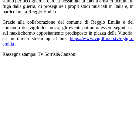
subito per accogliere e dare la possibilità ai talenti artistici ucraini, in
fuga dalla guerra, di proseguire i propri studi musicali in Italia e, in
particolare, a Reggio Emilia.
Grazie alla collaborazione del comune di Reggio Emilia e del
comando dei vigili del fuoco, gli eventi potranno essere seguiti sia
sul maxischermo appositamente predisposto in piazza della Vittoria,
sia in diretta streaming al link
https://www.vigilfuoco.tv/reggio-
emilia
.
Rassegna stampa: Tv Sorrisi&Canzoni