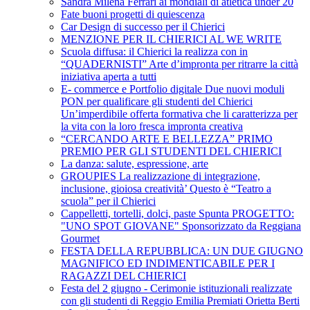
Sandra Milena Ferrari ai mondiali di atletica under 20
Fate buoni progetti di quiescenza
Car Design di successo per il Chierici
MENZIONE PER IL CHIERICI AL WE WRITE
Scuola diffusa: il Chierici la realizza con in
“QUADERNISTI” Arte d’impronta per ritrarre la città
iniziativa aperta a tutti
E- commerce e Portfolio digitale Due nuovi moduli
PON per qualificare gli studenti del Chierici
Un’imperdibile offerta formativa che li caratterizza per
la vita con la loro fresca impronta creativa
“CERCANDO ARTE E BELLEZZA” PRIMO
PREMIO PER GLI STUDENTI DEL CHIERICI
La danza: salute, espressione, arte
GROUPIES La realizzazione di integrazione,
inclusione, gioiosa creatività’ Questo è “Teatro a
scuola” per il Chierici
Cappelletti, tortelli, dolci, paste Spunta PROGETTO:
"UNO SPOT GIOVANE" Sponsorizzato da Reggiana
Gourmet
FESTA DELLA REPUBBLICA: UN DUE GIUGNO
MAGNIFICO ED INDIMENTICABILE PER I
RAGAZZI DEL CHIERICI
Festa del 2 giugno - Cerimonie istituzionali realizzate
con gli studenti di Reggio Emilia Premiati Orietta Berti