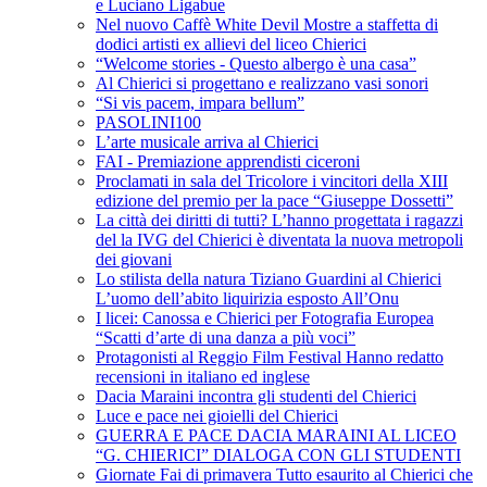
e Luciano Ligabue
Nel nuovo Caffè White Devil Mostre a staffetta di
dodici artisti ex allievi del liceo Chierici
“Welcome stories - Questo albergo è una casa”
Al Chierici si progettano e realizzano vasi sonori
“Si vis pacem, impara bellum”
PASOLINI100
L’arte musicale arriva al Chierici
FAI - Premiazione apprendisti ciceroni
Proclamati in sala del Tricolore i vincitori della XIII
edizione del premio per la pace “Giuseppe Dossetti”
La città dei diritti di tutti? L’hanno progettata i ragazzi
del la IVG del Chierici è diventata la nuova metropoli
dei giovani
Lo stilista della natura Tiziano Guardini al Chierici
L’uomo dell’abito liquirizia esposto All’Onu
I licei: Canossa e Chierici per Fotografia Europea
“Scatti d’arte di una danza a più voci”
Protagonisti al Reggio Film Festival Hanno redatto
recensioni in italiano ed inglese
Dacia Maraini incontra gli studenti del Chierici
Luce e pace nei gioielli del Chierici
GUERRA E PACE DACIA MARAINI AL LICEO
“G. CHIERICI” DIALOGA CON GLI STUDENTI
Giornate Fai di primavera Tutto esaurito al Chierici che