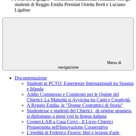
studenti di Reggio Emilia Premiati Orietta Berti e Luciano
Ligabue
Menu di
navigazione
Documentazione
Studenti in PCTO: Esperienze Internazionali tra Spagna
e Irlanda
Addio Commosso e Composto per le Quinte del
Chierici: La Maturità si Avvicina tra Canti e Creatività
A Reggio Emilia, le "Donne Costruttrici di Storia"
Studentesse e studenti del Chierici, di origine straniera,
si diplomano a pieni voti in lingua italiana
Cooper.LAB a Casa Cervi - Il Liceo Chierici
Protagonista nell'Innovazione Cooperativa
L'eredità di Federico Fioresi: libri e lezioni d'arte