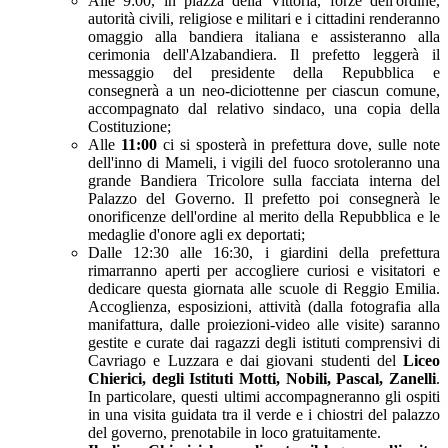
Alle 9:00, in piazza della Vittoria, forze dell'ordine,
autorità civili, religiose e militari e i cittadini renderanno
omaggio alla bandiera italiana e assisteranno alla
cerimonia dell'Alzabandiera. Il prefetto leggerà il
messaggio del presidente della Repubblica e
consegnerà a un neo-diciottenne per ciascun comune,
accompagnato dal relativo sindaco, una copia della
Costituzione;
Alle
11:00
ci si sposterà in prefettura dove, sulle note
dell'inno di Mameli, i vigili del fuoco srotoleranno una
grande Bandiera Tricolore sulla facciata interna del
Palazzo del Governo. Il prefetto poi consegnerà le
onorificenze dell'ordine al merito della Repubblica e le
medaglie d'onore agli ex deportati;
Dalle 12:30 alle 16:30, i giardini della prefettura
rimarranno aperti per accogliere curiosi e visitatori e
dedicare questa giornata alle scuole di Reggio Emilia.
Accoglienza, esposizioni, attività (dalla fotografia alla
manifattura, dalle proiezioni-video alle visite) saranno
gestite e curate dai ragazzi degli istituti comprensivi di
Cavriago e Luzzara e dai giovani studenti del
Liceo
Chierici, degli Istituti Motti, Nobili, Pascal, Zanelli
.
In particolare, questi ultimi accompagneranno gli ospiti
in una visita guidata tra il verde e i chiostri del palazzo
del governo, prenotabile in loco gratuitamente.