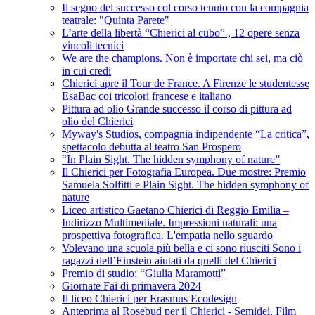
Il segno del successo col corso tenuto con la compagnia
teatrale: "Quinta Parete"
L’arte della libertà “Chierici al cubo” , 12 opere senza
vincoli tecnici
We are the champions. Non è importate chi sei, ma ciò
in cui credi
Chierici apre il Tour de France. A Firenze le studentesse
EsaBac coi tricolori francese e italiano
Pittura ad olio Grande successo il corso di pittura ad
olio del Chierici
Myway's Studios, compagnia indipendente “La critica”,
spettacolo debutta al teatro San Prospero
“In Plain Sight. The hidden symphony of nature”
Il Chierici per Fotografia Europea. Due mostre: Premio
Samuela Solfitti e Plain Sight. The hidden symphony of
nature
Liceo artistico Gaetano Chierici di Reggio Emilia –
Indirizzo Multimediale. Impressioni naturali: una
prospettiva fotografica. L'empatia nello sguardo
Volevano una scuola più bella e ci sono riusciti Sono i
ragazzi dell’Einstein aiutati da quelli del Chierici
Premio di studio: “Giulia Maramotti”
Giornate Fai di primavera 2024
Il liceo Chierici per Erasmus Ecodesign
Anteprima al Rosebud per il Chierici - Semidei, Film