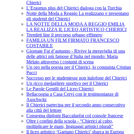
Chierici
L’Erasmus plus del Chierici dialoga con la Turchia
Notte della Moda a Reggio La realizzano e presentano
gli studenti del Chierici
LA NOTTE DELLA MODA A REGGIO EMILIA
LA REALIZZA IL LICEO ARTISTICO CHIERICI
Tremlett line il percorso urbano effimero
FAMILIA UN FILM FIRMATO FRANCESCO
COSTABILE
Giornate Fai d’autunno - Rivive la meraviglia di una
delle attrici più famose d’Italia nel mondo: Maria
Melato attraverso i costumi di scena
Un oro nella poesia per il Chierici, lo conquista Cristian
Pucci
Successo per le studentesse non italofone del Chierici
Un ricco medagliere sportivo per il Chierici
Le Parole Gentili del Liceo Chierici
Bellacoopia a Casa Cervi con le testimonianze di
Auschwitz
Il Chierici partecipa per il secondo anno consecutivo
alla città del lettore
Consegna diplomi Baccaluréat col console francese
Oltre i confini della scuola - “Chierici al cubo,
moltiplicare le mani, linguaggi artistici plurali”
Il liceo artistico ‘Gaetano Chierici’ sbarca in Europa