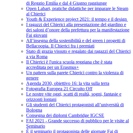
di Reggio Emilia e dal 4 Giugno raggiunge
Open Labart, pratiche didattiche per imparare le Steam
al Chierici
Youth & Experience project 2021: il tempo e il design
I ragazzi del Chierici alla presentazione del giardino e
dei saloni d’onore della prefettura per la manifestazione
Fai giovani
All’insegna della sostenibilità e del green i progetti di
Bellacoopia. Il Chierici fra i premiati
Stato di grazia vissuto e regalato dai ragazzi del Chierici
a via Roma
Il Chierici è l'unica scuola reggiana che è stata
accreditata per un Erasmus+
Un pattern sulla parete Chierici contro la violenza di
genere
Agenda 2030, obiettivo 16: la vita sulla terra
Fotografia Europea 21 Circuito Off
Le nostre vite oggi, scatti di realtà, sogni, fantasie e
orizzonti lontani
Gli studenti del Chierici protagonisti all’università di
Bologna
Consegna dei diplomi Cambridge IGCSE
FAI 2021 - Grande successo di pubblico per le visite al
Seminario
È il seminario il protagonista delle giornate Fai di