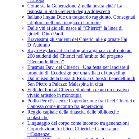
l’Europa
Come sta la Generazione Z nella nostra città? La
risposta in Stati Generali degli Adolescenti
Italiano lingua Due un traguardo raggiunto. Consegnati
i diplomi nell’aula magna di Unimore
Dalle viti ai gioielli nasce al “Chierici” la linea di
gioielli Dino Paoli
Bravissimi gli studenti del Chierici alle giornate Fai
D’Autunno
Roya Heydari, artista fotografa afgana a confronto an
200 studenti del Chierici nell’ambito del progetto
“Cercando libertà”
Erasmus Day del Chierici - Una festa per lanciare il
progetto di Ecodesign per una sfilata di upcycling
Dal museo della tarsia di Rolo ai Chiostri benedettini di
San Pietro a Palazzo Malaspina in città
Figli dei fiori al Chierici Studenti creano un creativo
vivaio artistico in monotipia
Podio Per rEsistenze Coproduzione fra i licei Chierici e
Canossa come incontro fra generazioni
Reggio capitale della rinascita delle biblioteche
scolastiche
Linguaggio del corpo come incontro tra generazioni
Coproduzione fra i licei Chierici e Canossa per
“rEsistenze”