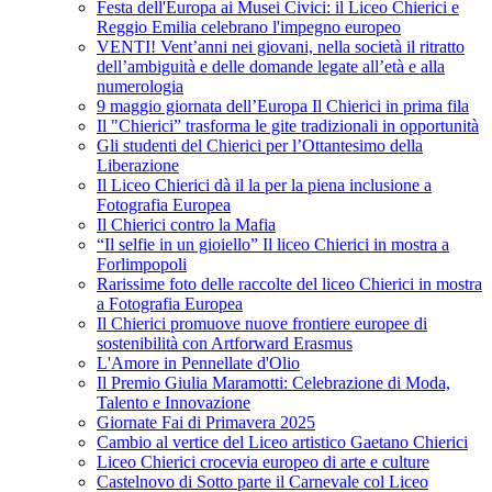
Festa dell'Europa ai Musei Civici: il Liceo Chierici e
Reggio Emilia celebrano l'impegno europeo
VENTI! Vent’anni nei giovani, nella società il ritratto
dell’ambiguità e delle domande legate all’età e alla
numerologia
9 maggio giornata dell’Europa Il Chierici in prima fila
Il "Chierici” trasforma le gite tradizionali in opportunità
Gli studenti del Chierici per l’Ottantesimo della
Liberazione
Il Liceo Chierici dà il la per la piena inclusione a
Fotografia Europea
Il Chierici contro la Mafia
“Il selfie in un gioiello” Il liceo Chierici in mostra a
Forlimpopoli
Rarissime foto delle raccolte del liceo Chierici in mostra
a Fotografia Europea
Il Chierici promuove nuove frontiere europee di
sostenibilità con Artforward Erasmus
L'Amore in Pennellate d'Olio
Il Premio Giulia Maramotti: Celebrazione di Moda,
Talento e Innovazione
Giornate Fai di Primavera 2025
Cambio al vertice del Liceo artistico Gaetano Chierici
Liceo Chierici crocevia europeo di arte e culture
Castelnovo di Sotto parte il Carnevale col Liceo