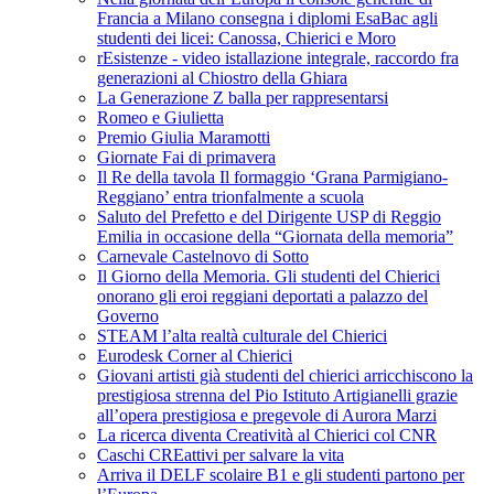
Francia a Milano consegna i diplomi EsaBac agli
studenti dei licei: Canossa, Chierici e Moro
rEsistenze - video istallazione integrale, raccordo fra
generazioni al Chiostro della Ghiara
La Generazione Z balla per rappresentarsi
Romeo e Giulietta
Premio Giulia Maramotti
Giornate Fai di primavera
Il Re della tavola Il formaggio ‘Grana Parmigiano-
Reggiano’ entra trionfalmente a scuola
Saluto del Prefetto e del Dirigente USP di Reggio
Emilia in occasione della “Giornata della memoria”
Carnevale Castelnovo di Sotto
Il Giorno della Memoria. Gli studenti del Chierici
onorano gli eroi reggiani deportati a palazzo del
Governo
STEAM l’alta realtà culturale del Chierici
Eurodesk Corner al Chierici
Giovani artisti già studenti del chierici arricchiscono la
prestigiosa strenna del Pio Istituto Artigianelli grazie
all’opera prestigiosa e pregevole di Aurora Marzi
La ricerca diventa Creatività al Chierici col CNR
Caschi CREattivi per salvare la vita
Arriva il DELF scolaire B1 e gli studenti partono per