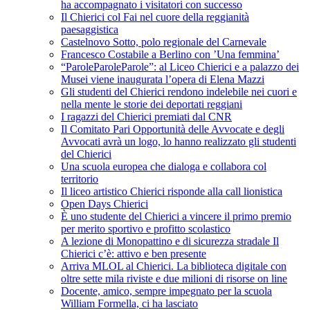
ha accompagnato i visitatori con successo
Il Chierici col Fai nel cuore della reggianità
paesaggistica
Castelnovo Sotto, polo regionale del Carnevale
Francesco Costabile a Berlino con ’Una femmina’
“ParoleParoleParole”: al Liceo Chierici e a palazzo dei
Musei viene inaugurata l’opera di Elena Mazzi
Gli studenti del Chierici rendono indelebile nei cuori e
nella mente le storie dei deportati reggiani
I ragazzi del Chierici premiati dal CNR
Il Comitato Pari Opportunità delle Avvocate e degli
Avvocati avrà un logo, lo hanno realizzato gli studenti
del Chierici
Una scuola europea che dialoga e collabora col
territorio
Il liceo artistico Chierici risponde alla call lionistica
Open Days Chierici
È uno studente del Chierici a vincere il primo premio
per merito sportivo e profitto scolastico
A lezione di Monopattino e di sicurezza stradale Il
Chierici c’è: attivo e ben presente
Arriva MLOL al Chierici. La biblioteca digitale con
oltre sette mila riviste e due milioni di risorse on line
Docente, amico, sempre impegnato per la scuola
William Formella, ci ha lasciato