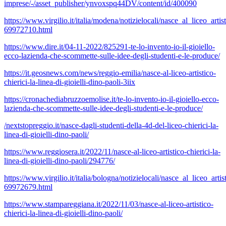
imprese/-/asset_publisher/ynvoxspq44DV/content/id/400090
https://www.virgilio.it/italia/modena/notizielocali/nasce_al_liceo_artis
69972710.html
https://www.dire.it/04-11-2022/825291-te-lo-invento-io-il-gioiello-
ecco-lazienda-che-scommette-sulle-idee-degli-studenti-e-le-produce/
https://it.geosnews.com/news/reggio-emilia/nasce-al-liceo-artistico-
chierici-la-linea-di-gioielli-dino-paoli-3iix
https://cronachediabruzzoemolise.it/te-lo-invento-io-il-gioiello-ecco-
lazienda-che-scommette-sulle-idee-degli-studenti-e-le-produce/
/nextstopreggio.it/nasce-dagli-studenti-della-4d-del-liceo-chierici-la-
linea-di-gioielli-dino-paoli/
https://www.reggiosera.it/2022/11/nasce-al-liceo-artistico-chierici-la-
linea-di-gioielli-dino-paoli/294776/
https://www.virgilio.it/italia/bologna/notizielocali/nasce_al_liceo_arti
69972679.html
https://www.stampareggiana.it/2022/11/03/nasce-al-liceo-artistico-
chierici-la-linea-di-gioielli-dino-paoli/