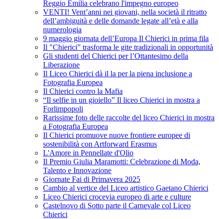
Reggio Emilia celebrano l'impegno europeo
VENTI! Vent’anni nei giovani, nella società il ritratto
dell’ambiguità e delle domande legate all’età e alla
numerologia
9 maggio giornata dell’Europa Il Chierici in prima fila
Il "Chierici” trasforma le gite tradizionali in opportunità
Gli studenti del Chierici per l’Ottantesimo della
Liberazione
Il Liceo Chierici dà il la per la piena inclusione a
Fotografia Europea
Il Chierici contro la Mafia
“Il selfie in un gioiello” Il liceo Chierici in mostra a
Forlimpopoli
Rarissime foto delle raccolte del liceo Chierici in mostra
a Fotografia Europea
Il Chierici promuove nuove frontiere europee di
sostenibilità con Artforward Erasmus
L'Amore in Pennellate d'Olio
Il Premio Giulia Maramotti: Celebrazione di Moda,
Talento e Innovazione
Giornate Fai di Primavera 2025
Cambio al vertice del Liceo artistico Gaetano Chierici
Liceo Chierici crocevia europeo di arte e culture
Castelnovo di Sotto parte il Carnevale col Liceo
Chierici