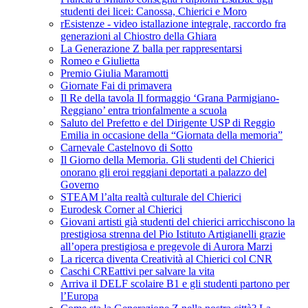
studenti dei licei: Canossa, Chierici e Moro
rEsistenze - video istallazione integrale, raccordo fra
generazioni al Chiostro della Ghiara
La Generazione Z balla per rappresentarsi
Romeo e Giulietta
Premio Giulia Maramotti
Giornate Fai di primavera
Il Re della tavola Il formaggio ‘Grana Parmigiano-
Reggiano’ entra trionfalmente a scuola
Saluto del Prefetto e del Dirigente USP di Reggio
Emilia in occasione della “Giornata della memoria”
Carnevale Castelnovo di Sotto
Il Giorno della Memoria. Gli studenti del Chierici
onorano gli eroi reggiani deportati a palazzo del
Governo
STEAM l’alta realtà culturale del Chierici
Eurodesk Corner al Chierici
Giovani artisti già studenti del chierici arricchiscono la
prestigiosa strenna del Pio Istituto Artigianelli grazie
all’opera prestigiosa e pregevole di Aurora Marzi
La ricerca diventa Creatività al Chierici col CNR
Caschi CREattivi per salvare la vita
Arriva il DELF scolaire B1 e gli studenti partono per
l’Europa