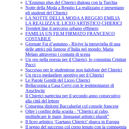
L’Erasmus plus del Chierici dialoga con la Turchia
Notte della Moda a Reggio La realizzano e presentano
gli studenti del Chierici
LA NOTTE DELLA MODA A REGGIO EMILIA
LA REALIZZA IL LICEO ARTISTICO CHIERICI
Tremlett line il percorso urbano effimero
FAMILIA UN FILM FIRMATO FRANCESCO
COSTABILE
Giornate Fai d’autunno - Rivive la meraviglia di una
delle attrici più famose d’Italia nel mondo: Maria
Melato attraverso i costumi di scena
Un oro nella poesia per il Chierici, lo conquista Cristian
Pucci
Successo per le studentesse non italofone del Chierici
Un ricco medagliere sportivo per il Chierici
Le Parole Gentili del Liceo Chierici
Bellacoopia a Casa Cervi con le testimonianze di
Auschwitz
Il Chierici partecipa per il secondo anno consecutivo
alla città del lettore
Consegna diplomi Baccaluréat col console francese
Oltre i confini della scuola - “Chierici al cubo,
moltiplicare le mani, linguaggi artistici plurali”
Il liceo artistico ‘Gaetano Chierici’ sbarca in Europa
Il segno del successo col corso tenuto con la compagnia