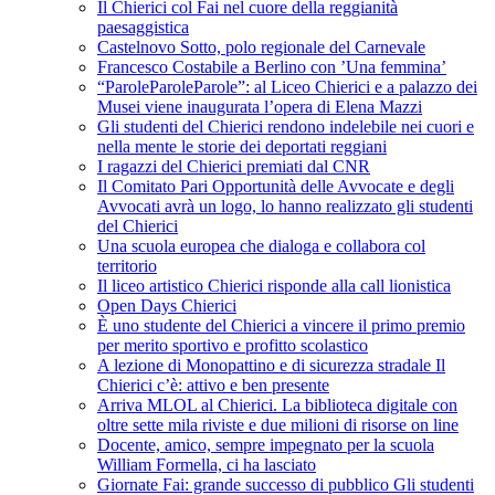
Il Chierici col Fai nel cuore della reggianità
paesaggistica
Castelnovo Sotto, polo regionale del Carnevale
Francesco Costabile a Berlino con ’Una femmina’
“ParoleParoleParole”: al Liceo Chierici e a palazzo dei
Musei viene inaugurata l’opera di Elena Mazzi
Gli studenti del Chierici rendono indelebile nei cuori e
nella mente le storie dei deportati reggiani
I ragazzi del Chierici premiati dal CNR
Il Comitato Pari Opportunità delle Avvocate e degli
Avvocati avrà un logo, lo hanno realizzato gli studenti
del Chierici
Una scuola europea che dialoga e collabora col
territorio
Il liceo artistico Chierici risponde alla call lionistica
Open Days Chierici
È uno studente del Chierici a vincere il primo premio
per merito sportivo e profitto scolastico
A lezione di Monopattino e di sicurezza stradale Il
Chierici c’è: attivo e ben presente
Arriva MLOL al Chierici. La biblioteca digitale con
oltre sette mila riviste e due milioni di risorse on line
Docente, amico, sempre impegnato per la scuola
William Formella, ci ha lasciato
Giornate Fai: grande successo di pubblico Gli studenti