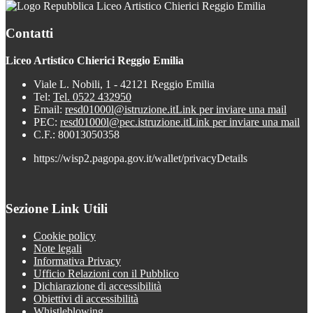
Liceo Artistico Chierici Reggio Emilia
Contatti
Liceo Artistico Chierici Reggio Emilia
Viale L. Nobili, 1 - 42121 Reggio Emilia
Tel:
Tel. 0522 432950
Email:
resd01000l@istruzione.it
Link per inviare una mail
PEC:
resd01000l@pec.istruzione.it
Link per inviare una mail
C.F.: 80013050358
https://wisp2.pagopa.gov.it/wallet/privacyDetails
Sezione Link Utili
Cookie policy
Note legali
Informativa Privacy
Ufficio Relazioni con il Pubblico
Dichiarazione di accessibilità
Obiettivi di accessibilità
Whistleblowing