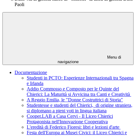
Paoli
Menu di
navigazione
Documentazione
Studenti in PCTO: Esperienze Internazionali tra Spagna
e Irlanda
Addio Commosso e Composto per le Quinte del
Chierici: La Maturità si Avvicina tra Canti e Creatività
A Reggio Emilia, le "Donne Costruttrici di Storia"
Studentesse e studenti del Chierici, di origine straniera,
si diplomano a pieni voti in lingua italiana
Cooper.LAB a Casa Cervi - Il Liceo Chierici
Protagonista nell'Innovazione Cooperativa
L'eredità di Federico Fioresi: libri e lezioni d'arte
Festa dell'Europa ai Musei Civici: il Liceo Chierici e