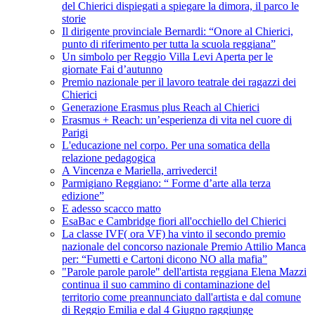
del Chierici dispiegati a spiegare la dimora, il parco le
storie
Il dirigente provinciale Bernardi: “Onore al Chierici,
punto di riferimento per tutta la scuola reggiana”
Un simbolo per Reggio Villa Levi Aperta per le
giornate Fai d’autunno
Premio nazionale per il lavoro teatrale dei ragazzi dei
Chierici
Generazione Erasmus plus Reach al Chierici
Erasmus + Reach: un’esperienza di vita nel cuore di
Parigi
L'educazione nel corpo. Per una somatica della
relazione pedagogica
A Vincenza e Mariella, arrivederci!
Parmigiano Reggiano: “ Forme d’arte alla terza
edizione”
E adesso scacco matto
EsaBac e Cambridge fiori all'occhiello del Chierici
La classe IVF( ora VF) ha vinto il secondo premio
nazionale del concorso nazionale Premio Attilio Manca
per: “Fumetti e Cartoni dicono NO alla mafia”
"Parole parole parole" dell'artista reggiana Elena Mazzi
continua il suo cammino di contaminazione del
territorio come preannunciato dall'artista e dal comune
di Reggio Emilia e dal 4 Giugno raggiunge