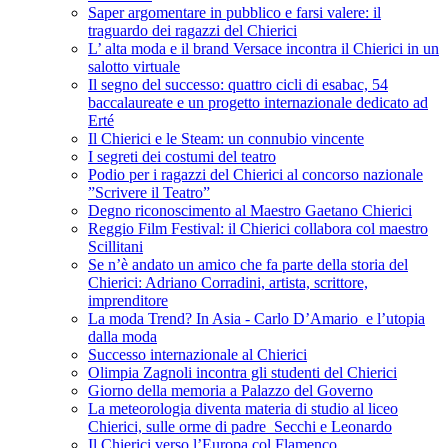
Saper argomentare in pubblico e farsi valere: il
traguardo dei ragazzi del Chierici
L’ alta moda e il brand Versace incontra il Chierici in un
salotto virtuale
Il segno del successo: quattro cicli di esabac, 54
baccalaureate e un progetto internazionale dedicato ad
Erté
Il Chierici e le Steam: un connubio vincente
I segreti dei costumi del teatro
Podio per i ragazzi del Chierici al concorso nazionale
”Scrivere il Teatro”
Degno riconoscimento al Maestro Gaetano Chierici
Reggio Film Festival: il Chierici collabora col maestro
Scillitani
Se n’è andato un amico che fa parte della storia del
Chierici: Adriano Corradini, artista, scrittore,
imprenditore
La moda Trend? In Asia - Carlo D’Amario e l’utopia
dalla moda
Successo internazionale al Chierici
Olimpia Zagnoli incontra gli studenti del Chierici
Giorno della memoria a Palazzo del Governo
La meteorologia diventa materia di studio al liceo
Chierici, sulle orme di padre Secchi e Leonardo
Il Chierici verso l’Europa col Flamenco