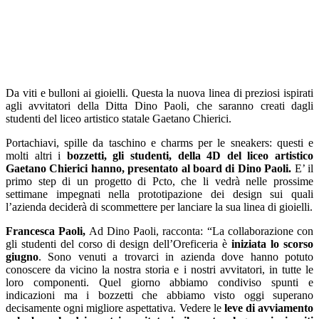
Da viti e bulloni ai gioielli. Questa la nuova linea di preziosi ispirati
agli avvitatori della Ditta Dino Paoli, che saranno creati dagli
studenti del liceo artistico statale Gaetano Chierici.
Portachiavi, spille da taschino e charms per le sneakers: questi e
molti altri i
bozzetti, gli studenti, della 4D del liceo artistico
Gaetano Chierici hanno, presentato al board di Dino Paoli.
E’ il
primo step di un progetto di Pcto, che li vedrà nelle prossime
settimane impegnati nella prototipazione dei design sui quali
l’azienda deciderà di scommettere per lanciare la sua linea di gioielli.
Francesca Paoli,
Ad Dino Paoli,
racconta: “La collaborazione con
gli studenti del corso di design dell’Oreficeria è
iniziata lo scorso
giugno
. Sono venuti a trovarci in azienda dove hanno potuto
conoscere da vicino la nostra storia e i nostri avvitatori, in tutte le
loro componenti. Quel giorno abbiamo condiviso spunti e
indicazioni ma i bozzetti che abbiamo visto oggi superano
decisamente ogni migliore aspettativa. Vedere le
leve di avviamento