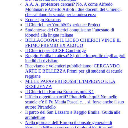
A.A. A. professore cercasi? No, A come Alfredo
Montanari e Alberto Artioli I due docenti del Chierici,
che salutano la scuola per la quiescenza
Ecodesign Erasmus
Il Chierici per Youth&Experience Project
Studentesse del Chierici conquistano l’attestato di
idoneità alla lingua italiana
BELLACOOPIA: IL LICEO CHIERICI VINCE IL
PRIMO PREMIO EX AEQUO
Il Chierici per IGCSE Cambridge
Reggio Emilia in attesa? Sì, delle fotografie degli angoli
inediti da rivisitare
Riceviamo e volentieri pubblichiamo: CERCANDO
ARTE E BELLEZZA Premi per gli studenti di scuole
reggiane
MILLE PAPAVERI ROSSI! L’IMPEGNO E LA
RESILIENZA
Il Chierici in Europa Erasmus puls K1
Ufficio oggetti smarriti? Pirandello è qui? No, nelle
scatole c’è il Fu Mattia Pascal e… sì, forse anche il suo
autore Pirandello
Il parco del San Lazzaro a Reggio Emilia. Guida alle
architetture
Nella giornata dell’Europa il console generale di
Francia a Milano consegna i diplomi EsaBac agli