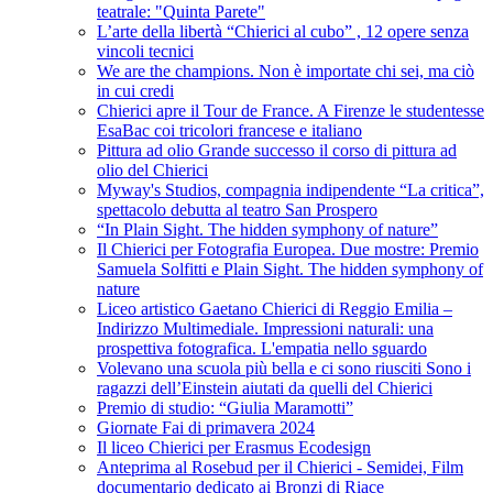
teatrale: "Quinta Parete"
L’arte della libertà “Chierici al cubo” , 12 opere senza
vincoli tecnici
We are the champions. Non è importate chi sei, ma ciò
in cui credi
Chierici apre il Tour de France. A Firenze le studentesse
EsaBac coi tricolori francese e italiano
Pittura ad olio Grande successo il corso di pittura ad
olio del Chierici
Myway's Studios, compagnia indipendente “La critica”,
spettacolo debutta al teatro San Prospero
“In Plain Sight. The hidden symphony of nature”
Il Chierici per Fotografia Europea. Due mostre: Premio
Samuela Solfitti e Plain Sight. The hidden symphony of
nature
Liceo artistico Gaetano Chierici di Reggio Emilia –
Indirizzo Multimediale. Impressioni naturali: una
prospettiva fotografica. L'empatia nello sguardo
Volevano una scuola più bella e ci sono riusciti Sono i
ragazzi dell’Einstein aiutati da quelli del Chierici
Premio di studio: “Giulia Maramotti”
Giornate Fai di primavera 2024
Il liceo Chierici per Erasmus Ecodesign
Anteprima al Rosebud per il Chierici - Semidei, Film
documentario dedicato ai Bronzi di Riace