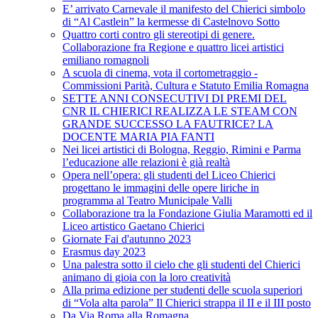
E’ arrivato Carnevale il manifesto del Chierici simbolo
di “Al Castlein” la kermesse di Castelnovo Sotto
Quattro corti contro gli stereotipi di genere.
Collaborazione fra Regione e quattro licei artistici
emiliano romagnoli
A scuola di cinema, vota il cortometraggio -
Commissioni Parità, Cultura e Statuto Emilia Romagna
SETTE ANNI CONSECUTIVI DI PREMI DEL
CNR IL CHIERICI REALIZZA LE STEAM CON
GRANDE SUCCESSO LA FAUTRICE? LA
DOCENTE MARIA PIA FANTI
Nei licei artistici di Bologna, Reggio, Rimini e Parma
l’educazione alle relazioni è già realtà
Opera nell’opera: gli studenti del Liceo Chierici
progettano le immagini delle opere liriche in
programma al Teatro Municipale Valli
Collaborazione tra la Fondazione Giulia Maramotti ed il
Liceo artistico Gaetano Chierici
Giornate Fai d'autunno 2023
Erasmus day 2023
Una palestra sotto il cielo che gli studenti del Chierici
animano di gioia con la loro creatività
Alla prima edizione per studenti delle scuola superiori
di “Vola alta parola” Il Chierici strappa il II e il III posto
Da Via Roma alla Romagna