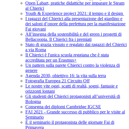
Open Labart, pratiche didattiche per imparare le Steam
al Chierici
Youth & Experience project 2021: il tempo e il design
I ragazzi del Chierici alla presentazione del giardino e
dei saloni d’onore della prefettura per la manifestazione
Fai giovani
All’insegna della sostenibilità e del green i progetti di
Bellacoopia. Il Chierici fra i premiati
Stato di grazia vissuto e regalato dai ragazzi del Chierici
a via Roma
Il Chierici è l'unica scuola reggiana che è stata
accreditata per un Erasmus+
Un pattern sulla parete Chierici contro la violenza di
genere
Agenda 2030, obiettivo 16: la vita sulla terra
Fotografia Europea 21 Circuito Off
Le nostre vite oggi, scatti di realtà, sogni, fantasie e
orizzonti lontani
Gli studenti del Chierici protagonisti all’università di
Bologna
Consegna dei diplomi Cambridge IGCSE
FAI 2021 - Grande successo di pubblico per le visite al
Seminario
È il seminario il protagonista delle giornate Fai di
Primavera