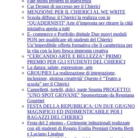
Fate buoni progetti di quiescenza
Car Design di successo per il Chierici
MENZIONE PER IL CHIERICI AL WE WRITE
Scuola diffusa: il Chierici la realizza con in
“QUADERNISTI” Arte d’impronta per ritrarre la città
iniziativa aperta a tutti
E- commerce e Portfolio digitale Due nuovi moduli
PON per qualificare gli studenti del Chierici
Un’imperdibile offerta formativa che li caratterizza per
la vita con la loro fresca impronta creativa
“CERCANDO ARTE E BELLEZZA” PRIMO
PREMIO PER GLI STUDENTI DEL CHIERICI
La danza: salute, espressione, arte
GROUPIES La realizzazione di integrazione,
inclusione, gioiosa creatività’ Questo è “Teatro a
scuola” per il Chierici
Cappelletti, tortelli, dolci, paste Spunta PROGETTO:
"UNO SPOT GIOVANE" Sponsorizzato da Reggiana
Gourmet
FESTA DELLA REPUBBLICA: UN DUE GIUGNO
MAGNIFICO ED INDIMENTICABILE PER I
RAGAZZI DEL CHIERICI
Festa del 2 giugno - Cerimonie istituzionali realizzate
con gli studenti di Reggio Emilia Premiati Orietta Berti
e Luciano Ligabue