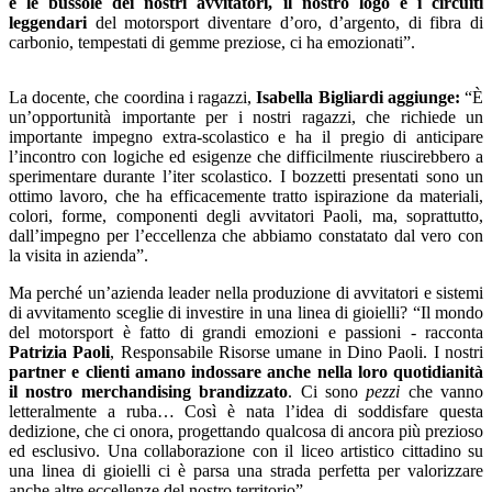
e le bussole dei nostri avvitatori, il nostro logo e i circuiti
leggendari
del motorsport diventare d’oro, d’argento, di fibra di
carbonio, tempestati di gemme preziose, ci ha emozionati”.
La docente, che coordina i ragazzi,
Isabella Bigliardi aggiunge:
“È
un’opportunità importante per i nostri ragazzi, che richiede un
importante impegno extra-scolastico e ha il pregio di anticipare
l’incontro con logiche ed esigenze che difficilmente riuscirebbero a
sperimentare durante l’iter scolastico. I bozzetti presentati sono un
ottimo lavoro, che ha efficacemente tratto ispirazione da materiali,
colori, forme, componenti degli avvitatori Paoli, ma, soprattutto,
dall’impegno per l’eccellenza che abbiamo constatato dal vero con
la visita in azienda”.
Ma perché un’azienda leader nella produzione di avvitatori e sistemi
di avvitamento sceglie di investire in una linea di gioielli? “Il mondo
del motorsport è fatto di grandi emozioni e passioni - racconta
Patrizia Paoli
, Responsabile Risorse umane in Dino Paoli. I nostri
partner e clienti amano indossare anche nella loro quotidianità
il nostro merchandising brandizzato
. Ci sono
pezzi
che vanno
letteralmente a ruba… Così è nata l’idea di soddisfare questa
dedizione, che ci onora, progettando qualcosa di ancora più prezioso
ed esclusivo. Una collaborazione con il liceo artistico cittadino su
una linea di gioielli ci è parsa una strada perfetta per valorizzare
anche altre eccellenze del nostro territorio”.