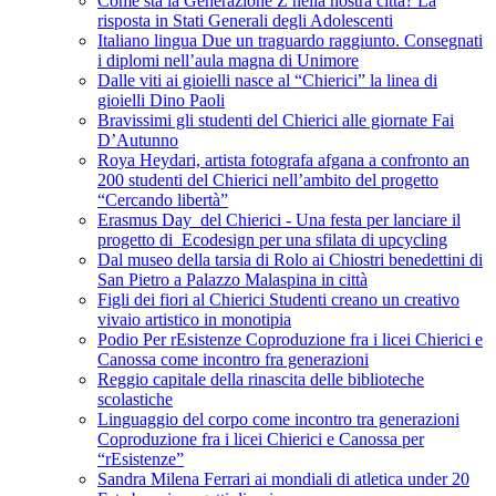
Come sta la Generazione Z nella nostra città? La
risposta in Stati Generali degli Adolescenti
Italiano lingua Due un traguardo raggiunto. Consegnati
i diplomi nell’aula magna di Unimore
Dalle viti ai gioielli nasce al “Chierici” la linea di
gioielli Dino Paoli
Bravissimi gli studenti del Chierici alle giornate Fai
D’Autunno
Roya Heydari, artista fotografa afgana a confronto an
200 studenti del Chierici nell’ambito del progetto
“Cercando libertà”
Erasmus Day del Chierici - Una festa per lanciare il
progetto di Ecodesign per una sfilata di upcycling
Dal museo della tarsia di Rolo ai Chiostri benedettini di
San Pietro a Palazzo Malaspina in città
Figli dei fiori al Chierici Studenti creano un creativo
vivaio artistico in monotipia
Podio Per rEsistenze Coproduzione fra i licei Chierici e
Canossa come incontro fra generazioni
Reggio capitale della rinascita delle biblioteche
scolastiche
Linguaggio del corpo come incontro tra generazioni
Coproduzione fra i licei Chierici e Canossa per
“rEsistenze”
Sandra Milena Ferrari ai mondiali di atletica under 20