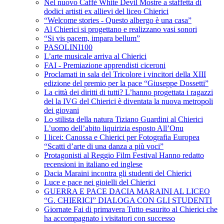
Nel nuovo Caffè White Devil Mostre a staffetta di
dodici artisti ex allievi del liceo Chierici
“Welcome stories - Questo albergo è una casa”
Al Chierici si progettano e realizzano vasi sonori
“Si vis pacem, impara bellum”
PASOLINI100
L’arte musicale arriva al Chierici
FAI - Premiazione apprendisti ciceroni
Proclamati in sala del Tricolore i vincitori della XIII
edizione del premio per la pace “Giuseppe Dossetti”
La città dei diritti di tutti? L’hanno progettata i ragazzi
del la IVG del Chierici è diventata la nuova metropoli
dei giovani
Lo stilista della natura Tiziano Guardini al Chierici
L’uomo dell’abito liquirizia esposto All’Onu
I licei: Canossa e Chierici per Fotografia Europea
“Scatti d’arte di una danza a più voci”
Protagonisti al Reggio Film Festival Hanno redatto
recensioni in italiano ed inglese
Dacia Maraini incontra gli studenti del Chierici
Luce e pace nei gioielli del Chierici
GUERRA E PACE DACIA MARAINI AL LICEO
“G. CHIERICI” DIALOGA CON GLI STUDENTI
Giornate Fai di primavera Tutto esaurito al Chierici che
ha accompagnato i visitatori con successo