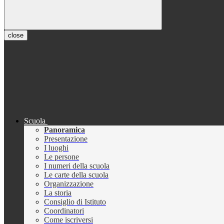
close
Scuola
Panoramica
Presentazione
I luoghi
Le persone
I numeri della scuola
Le carte della scuola
Organizzazione
La storia
Consiglio di Istituto
Coordinatori
Come iscriversi