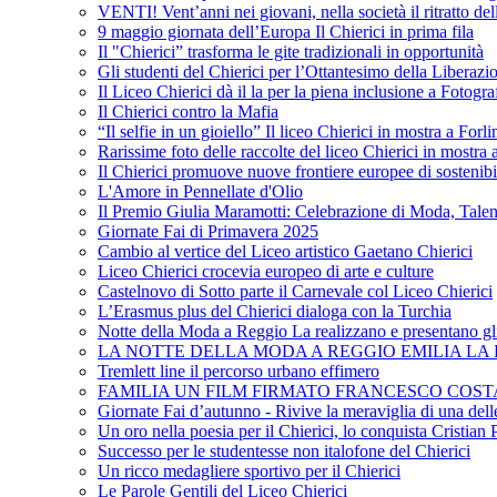
VENTI! Vent’anni nei giovani, nella società il ritratto de
9 maggio giornata dell’Europa Il Chierici in prima fila
Il "Chierici” trasforma le gite tradizionali in opportunità
Gli studenti del Chierici per l’Ottantesimo della Liberazi
Il Liceo Chierici dà il la per la piena inclusione a Fotogr
Il Chierici contro la Mafia
“Il selfie in un gioiello” Il liceo Chierici in mostra a Forl
Rarissime foto delle raccolte del liceo Chierici in mostra
Il Chierici promuove nuove frontiere europee di sostenib
L'Amore in Pennellate d'Olio
Il Premio Giulia Maramotti: Celebrazione di Moda, Tale
Giornate Fai di Primavera 2025
Cambio al vertice del Liceo artistico Gaetano Chierici
Liceo Chierici crocevia europeo di arte e culture
Castelnovo di Sotto parte il Carnevale col Liceo Chierici
L’Erasmus plus del Chierici dialoga con la Turchia
Notte della Moda a Reggio La realizzano e presentano gli
LA NOTTE DELLA MODA A REGGIO EMILIA LA R
Tremlett line il percorso urbano effimero
FAMILIA UN FILM FIRMATO FRANCESCO COST
Giornate Fai d’autunno - Rivive la meraviglia di una dell
Un oro nella poesia per il Chierici, lo conquista Cristian 
Successo per le studentesse non italofone del Chierici
Un ricco medagliere sportivo per il Chierici
Le Parole Gentili del Liceo Chierici