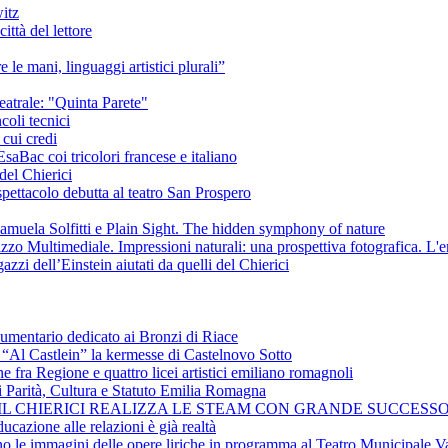
itz
ittà del lettore
e le mani, linguaggi artistici plurali”
eatrale: "Quinta Parete"
coli tecnici
 cui credi
saBac coi tricolori francese e italiano
del Chierici
pettacolo debutta al teatro San Prospero
amuela Solfitti e Plain Sight. The hidden symphony of nature
izzo Multimediale. Impressioni naturali: una prospettiva fotografica. L'
azzi dell’Einstein aiutati da quelli del Chierici
cumentario dedicato ai Bronzi di Riace
i “Al Castlein” la kermesse di Castelnovo Sotto
ne fra Regione e quattro licei artistici emiliano romagnoli
i Parità, Cultura e Statuto Emilia Romagna
 IL CHIERICI REALIZZA LE STEAM CON GRANDE SUCCESSO
ucazione alle relazioni è già realtà
ano le immagini delle opere liriche in programma al Teatro Municipale Va