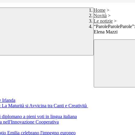
Home
>
Novità
>
Le notizie
>
“ParoleParoleParole”:
Elena Mazzi
 Irlanda
a Maturità si Avvicina tra Canti e Creatività
i diplomano a pieni voti in lingua italiana
a nell'Innovazione Cooperativa
eggio Emilia celebrano l'impegno europeo