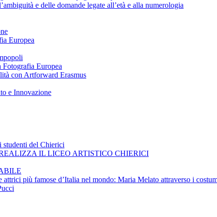
ll’ambiguità e delle domande legate all’età e alla numerologia
one
afia Europea
impopoli
 a Fotografia Europea
ilità con Artforward Erasmus
nto e Innovazione
 studenti del Chierici
EALIZZA IL LICEO ARTISTICO CHIERICI
ABILE
e attrici più famose d’Italia nel mondo: Maria Melato attraverso i costum
Pucci