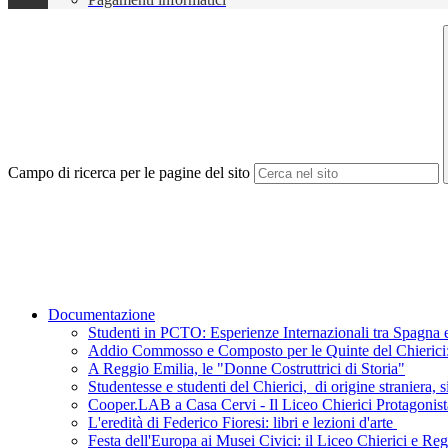
Campo di ricerca per le pagine del sito
Documentazione
Studenti in PCTO: Esperienze Internazionali tra Spagna e
Addio Commosso e Composto per le Quinte del Chierici: L
A Reggio Emilia, le "Donne Costruttrici di Storia"
Studentesse e studenti del Chierici, di origine straniera, s
Cooper.LAB a Casa Cervi - Il Liceo Chierici Protagonist
L'eredità di Federico Fioresi: libri e lezioni d'arte
Festa dell'Europa ai Musei Civici: il Liceo Chierici e R