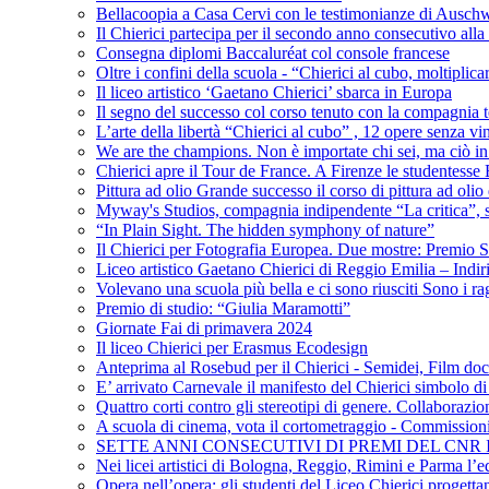
Bellacoopia a Casa Cervi con le testimonianze di Auschw
Il Chierici partecipa per il secondo anno consecutivo alla c
Consegna diplomi Baccaluréat col console francese
Oltre i confini della scuola - “Chierici al cubo, moltiplicar
Il liceo artistico ‘Gaetano Chierici’ sbarca in Europa
Il segno del successo col corso tenuto con la compagnia t
L’arte della libertà “Chierici al cubo” , 12 opere senza vin
We are the champions. Non è importate chi sei, ma ciò in
Chierici apre il Tour de France. A Firenze le studentesse E
Pittura ad olio Grande successo il corso di pittura ad olio 
Myway's Studios, compagnia indipendente “La critica”, s
“In Plain Sight. The hidden symphony of nature”
Il Chierici per Fotografia Europea. Due mostre: Premio S
Liceo artistico Gaetano Chierici di Reggio Emilia – Indir
Volevano una scuola più bella e ci sono riusciti Sono i rag
Premio di studio: “Giulia Maramotti”
Giornate Fai di primavera 2024
Il liceo Chierici per Erasmus Ecodesign
Anteprima al Rosebud per il Chierici - Semidei, Film do
E’ arrivato Carnevale il manifesto del Chierici simbolo d
Quattro corti contro gli stereotipi di genere. Collaborazio
A scuola di cinema, vota il cortometraggio - Commission
SETTE ANNI CONSECUTIVI DI PREMI DEL CNR
Nei licei artistici di Bologna, Reggio, Rimini e Parma l’ed
Opera nell’opera: gli studenti del Liceo Chierici progett