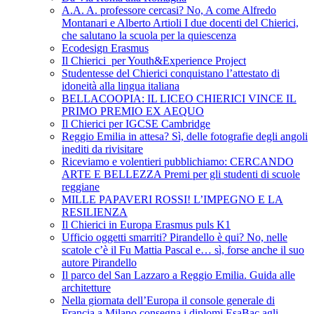
A.A. A. professore cercasi? No, A come Alfredo
Montanari e Alberto Artioli I due docenti del Chierici,
che salutano la scuola per la quiescenza
Ecodesign Erasmus
Il Chierici per Youth&Experience Project
Studentesse del Chierici conquistano l’attestato di
idoneità alla lingua italiana
BELLACOOPIA: IL LICEO CHIERICI VINCE IL
PRIMO PREMIO EX AEQUO
Il Chierici per IGCSE Cambridge
Reggio Emilia in attesa? Sì, delle fotografie degli angoli
inediti da rivisitare
Riceviamo e volentieri pubblichiamo: CERCANDO
ARTE E BELLEZZA Premi per gli studenti di scuole
reggiane
MILLE PAPAVERI ROSSI! L’IMPEGNO E LA
RESILIENZA
Il Chierici in Europa Erasmus puls K1
Ufficio oggetti smarriti? Pirandello è qui? No, nelle
scatole c’è il Fu Mattia Pascal e… sì, forse anche il suo
autore Pirandello
Il parco del San Lazzaro a Reggio Emilia. Guida alle
architetture
Nella giornata dell’Europa il console generale di
Francia a Milano consegna i diplomi EsaBac agli