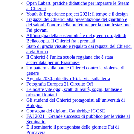
Open Labart, pratiche didattiche per imparare le Steam
al Chierici
Youth & Experience project 2021: il tempo e il design
I ragazzi del Chierici alla presentazione del giardino e
dei saloni d’onore della prefettura per la manifestazione
Fai giovani
All’insegna della sostenibilità e del green i progetti di
Bellacoopia. Il Chierici fra i premiati
Stato di grazia vissuto e regalato dai ragazzi del Chierici
a via Roma
Il Chierici è l'unica scuola reggiana che è stata
accreditata per un Erasmus+
Un pattern sulla parete Chierici contro la violenza di
genere
Agenda 2030, obiettivo 16: la vita sulla terra
Fotografia Europea 21 Circuito Off
Le nostre vite oggi, scatti di realtà, sogni, fantasie e
orizzonti lontani
Gli studenti del Chierici protagonisti all’università di
Bologna
Consegna dei diplomi Cambridge IGCSE
FAI 2021 - Grande successo di pubblico per le visite al
Seminario
È il seminario il protagonista delle giornate Fai di
Primavera