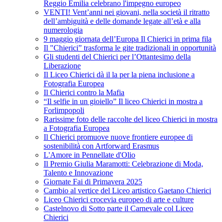
Reggio Emilia celebrano l'impegno europeo
VENTI! Vent’anni nei giovani, nella società il ritratto
dell’ambiguità e delle domande legate all’età e alla
numerologia
9 maggio giornata dell’Europa Il Chierici in prima fila
Il "Chierici” trasforma le gite tradizionali in opportunità
Gli studenti del Chierici per l’Ottantesimo della
Liberazione
Il Liceo Chierici dà il la per la piena inclusione a
Fotografia Europea
Il Chierici contro la Mafia
“Il selfie in un gioiello” Il liceo Chierici in mostra a
Forlimpopoli
Rarissime foto delle raccolte del liceo Chierici in mostra
a Fotografia Europea
Il Chierici promuove nuove frontiere europee di
sostenibilità con Artforward Erasmus
L'Amore in Pennellate d'Olio
Il Premio Giulia Maramotti: Celebrazione di Moda,
Talento e Innovazione
Giornate Fai di Primavera 2025
Cambio al vertice del Liceo artistico Gaetano Chierici
Liceo Chierici crocevia europeo di arte e culture
Castelnovo di Sotto parte il Carnevale col Liceo
Chierici