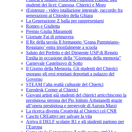
studenti dei licei: Canossa, Chierici e Moro
rEsistenze - video istallazione integrale, raccordo fra
generazioni al Chiostro della Ghiara
La Generazione Z balla per rappresentarsi
Romeo e Giulietta
Premio Giulia Maramotti
Giornate Fai di primavera
Il Re della tavola Il formaggio ‘Grana Parmigiano-
Reggiano’ entra trionfalmente a scuola
Saluto del Prefetto e del Dirigente USP di Reggio
Emilia in occasione della “Giornata della memoria”
Carnevale Castelnovo di Sotto
Il Giorno della Memoria. Gli studenti del Chierici
onorano gli eroi reggiani deportati a palazzo del
Governo
STEAM l’alta realtà culturale del Chierici
Eurodesk Corner al Chierici
Giovani artisti già studenti del chierici arricchiscono la
prestigiosa strenna del Pio Istituto Artigianelli grazie
all’opera prestigiosa e pregevole di Aurora Marzi
La ricerca diventa Creatività al Chierici col CNR
Caschi CREattivi per salvare la vita
Arriva il DELF scolaire B1 e gli studenti partono per
l’Europa