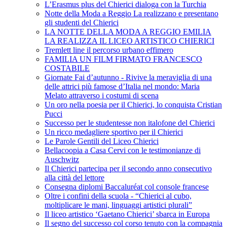
L’Erasmus plus del Chierici dialoga con la Turchia
Notte della Moda a Reggio La realizzano e presentano
gli studenti del Chierici
LA NOTTE DELLA MODA A REGGIO EMILIA
LA REALIZZA IL LICEO ARTISTICO CHIERICI
Tremlett line il percorso urbano effimero
FAMILIA UN FILM FIRMATO FRANCESCO
COSTABILE
Giornate Fai d’autunno - Rivive la meraviglia di una
delle attrici più famose d’Italia nel mondo: Maria
Melato attraverso i costumi di scena
Un oro nella poesia per il Chierici, lo conquista Cristian
Pucci
Successo per le studentesse non italofone del Chierici
Un ricco medagliere sportivo per il Chierici
Le Parole Gentili del Liceo Chierici
Bellacoopia a Casa Cervi con le testimonianze di
Auschwitz
Il Chierici partecipa per il secondo anno consecutivo
alla città del lettore
Consegna diplomi Baccaluréat col console francese
Oltre i confini della scuola - “Chierici al cubo,
moltiplicare le mani, linguaggi artistici plurali”
Il liceo artistico ‘Gaetano Chierici’ sbarca in Europa
Il segno del successo col corso tenuto con la compagnia