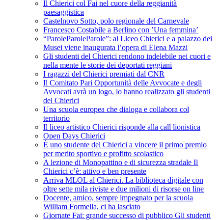
Il Chierici col Fai nel cuore della reggianità
paesaggistica
Castelnovo Sotto, polo regionale del Carnevale
Francesco Costabile a Berlino con ’Una femmina’
“ParoleParoleParole”: al Liceo Chierici e a palazzo dei
Musei viene inaugurata l’opera di Elena Mazzi
Gli studenti del Chierici rendono indelebile nei cuori e
nella mente le storie dei deportati reggiani
I ragazzi del Chierici premiati dal CNR
Il Comitato Pari Opportunità delle Avvocate e degli
Avvocati avrà un logo, lo hanno realizzato gli studenti
del Chierici
Una scuola europea che dialoga e collabora col
territorio
Il liceo artistico Chierici risponde alla call lionistica
Open Days Chierici
È uno studente del Chierici a vincere il primo premio
per merito sportivo e profitto scolastico
A lezione di Monopattino e di sicurezza stradale Il
Chierici c’è: attivo e ben presente
Arriva MLOL al Chierici. La biblioteca digitale con
oltre sette mila riviste e due milioni di risorse on line
Docente, amico, sempre impegnato per la scuola
William Formella, ci ha lasciato
Giornate Fai: grande successo di pubblico Gli studenti