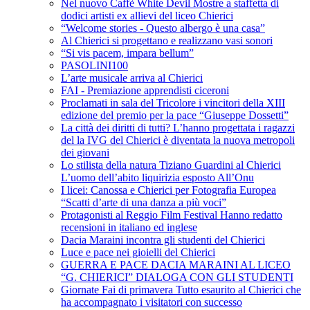
Nel nuovo Caffè White Devil Mostre a staffetta di
dodici artisti ex allievi del liceo Chierici
“Welcome stories - Questo albergo è una casa”
Al Chierici si progettano e realizzano vasi sonori
“Si vis pacem, impara bellum”
PASOLINI100
L’arte musicale arriva al Chierici
FAI - Premiazione apprendisti ciceroni
Proclamati in sala del Tricolore i vincitori della XIII
edizione del premio per la pace “Giuseppe Dossetti”
La città dei diritti di tutti? L’hanno progettata i ragazzi
del la IVG del Chierici è diventata la nuova metropoli
dei giovani
Lo stilista della natura Tiziano Guardini al Chierici
L’uomo dell’abito liquirizia esposto All’Onu
I licei: Canossa e Chierici per Fotografia Europea
“Scatti d’arte di una danza a più voci”
Protagonisti al Reggio Film Festival Hanno redatto
recensioni in italiano ed inglese
Dacia Maraini incontra gli studenti del Chierici
Luce e pace nei gioielli del Chierici
GUERRA E PACE DACIA MARAINI AL LICEO
“G. CHIERICI” DIALOGA CON GLI STUDENTI
Giornate Fai di primavera Tutto esaurito al Chierici che
ha accompagnato i visitatori con successo