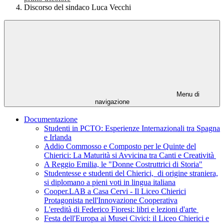
Discorso del sindaco Luca Vecchi
Menu di
navigazione
Documentazione
Studenti in PCTO: Esperienze Internazionali tra Spagna
e Irlanda
Addio Commosso e Composto per le Quinte del
Chierici: La Maturità si Avvicina tra Canti e Creatività
A Reggio Emilia, le "Donne Costruttrici di Storia"
Studentesse e studenti del Chierici, di origine straniera,
si diplomano a pieni voti in lingua italiana
Cooper.LAB a Casa Cervi - Il Liceo Chierici
Protagonista nell'Innovazione Cooperativa
L'eredità di Federico Fioresi: libri e lezioni d'arte
Festa dell'Europa ai Musei Civici: il Liceo Chierici e