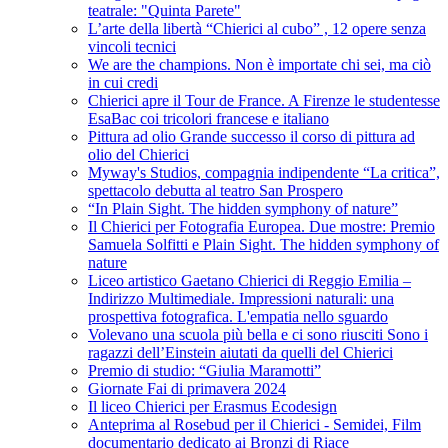
teatrale: "Quinta Parete"
L’arte della libertà “Chierici al cubo” , 12 opere senza
vincoli tecnici
We are the champions. Non è importate chi sei, ma ciò
in cui credi
Chierici apre il Tour de France. A Firenze le studentesse
EsaBac coi tricolori francese e italiano
Pittura ad olio Grande successo il corso di pittura ad
olio del Chierici
Myway's Studios, compagnia indipendente “La critica”,
spettacolo debutta al teatro San Prospero
“In Plain Sight. The hidden symphony of nature”
Il Chierici per Fotografia Europea. Due mostre: Premio
Samuela Solfitti e Plain Sight. The hidden symphony of
nature
Liceo artistico Gaetano Chierici di Reggio Emilia –
Indirizzo Multimediale. Impressioni naturali: una
prospettiva fotografica. L'empatia nello sguardo
Volevano una scuola più bella e ci sono riusciti Sono i
ragazzi dell’Einstein aiutati da quelli del Chierici
Premio di studio: “Giulia Maramotti”
Giornate Fai di primavera 2024
Il liceo Chierici per Erasmus Ecodesign
Anteprima al Rosebud per il Chierici - Semidei, Film
documentario dedicato ai Bronzi di Riace