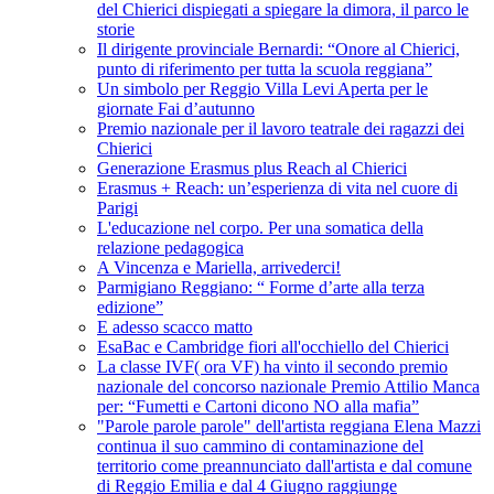
del Chierici dispiegati a spiegare la dimora, il parco le
storie
Il dirigente provinciale Bernardi: “Onore al Chierici,
punto di riferimento per tutta la scuola reggiana”
Un simbolo per Reggio Villa Levi Aperta per le
giornate Fai d’autunno
Premio nazionale per il lavoro teatrale dei ragazzi dei
Chierici
Generazione Erasmus plus Reach al Chierici
Erasmus + Reach: un’esperienza di vita nel cuore di
Parigi
L'educazione nel corpo. Per una somatica della
relazione pedagogica
A Vincenza e Mariella, arrivederci!
Parmigiano Reggiano: “ Forme d’arte alla terza
edizione”
E adesso scacco matto
EsaBac e Cambridge fiori all'occhiello del Chierici
La classe IVF( ora VF) ha vinto il secondo premio
nazionale del concorso nazionale Premio Attilio Manca
per: “Fumetti e Cartoni dicono NO alla mafia”
"Parole parole parole" dell'artista reggiana Elena Mazzi
continua il suo cammino di contaminazione del
territorio come preannunciato dall'artista e dal comune
di Reggio Emilia e dal 4 Giugno raggiunge