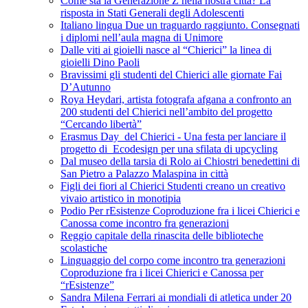
Come sta la Generazione Z nella nostra città? La
risposta in Stati Generali degli Adolescenti
Italiano lingua Due un traguardo raggiunto. Consegnati
i diplomi nell’aula magna di Unimore
Dalle viti ai gioielli nasce al “Chierici” la linea di
gioielli Dino Paoli
Bravissimi gli studenti del Chierici alle giornate Fai
D’Autunno
Roya Heydari, artista fotografa afgana a confronto an
200 studenti del Chierici nell’ambito del progetto
“Cercando libertà”
Erasmus Day del Chierici - Una festa per lanciare il
progetto di Ecodesign per una sfilata di upcycling
Dal museo della tarsia di Rolo ai Chiostri benedettini di
San Pietro a Palazzo Malaspina in città
Figli dei fiori al Chierici Studenti creano un creativo
vivaio artistico in monotipia
Podio Per rEsistenze Coproduzione fra i licei Chierici e
Canossa come incontro fra generazioni
Reggio capitale della rinascita delle biblioteche
scolastiche
Linguaggio del corpo come incontro tra generazioni
Coproduzione fra i licei Chierici e Canossa per
“rEsistenze”
Sandra Milena Ferrari ai mondiali di atletica under 20