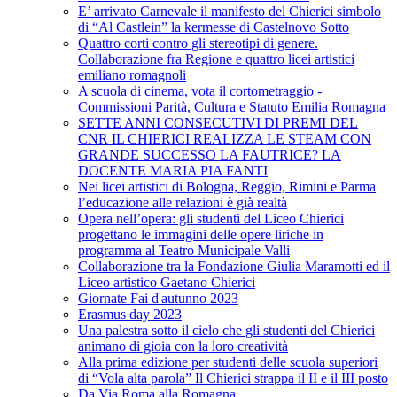
E’ arrivato Carnevale il manifesto del Chierici simbolo
di “Al Castlein” la kermesse di Castelnovo Sotto
Quattro corti contro gli stereotipi di genere.
Collaborazione fra Regione e quattro licei artistici
emiliano romagnoli
A scuola di cinema, vota il cortometraggio -
Commissioni Parità, Cultura e Statuto Emilia Romagna
SETTE ANNI CONSECUTIVI DI PREMI DEL
CNR IL CHIERICI REALIZZA LE STEAM CON
GRANDE SUCCESSO LA FAUTRICE? LA
DOCENTE MARIA PIA FANTI
Nei licei artistici di Bologna, Reggio, Rimini e Parma
l’educazione alle relazioni è già realtà
Opera nell’opera: gli studenti del Liceo Chierici
progettano le immagini delle opere liriche in
programma al Teatro Municipale Valli
Collaborazione tra la Fondazione Giulia Maramotti ed il
Liceo artistico Gaetano Chierici
Giornate Fai d'autunno 2023
Erasmus day 2023
Una palestra sotto il cielo che gli studenti del Chierici
animano di gioia con la loro creatività
Alla prima edizione per studenti delle scuola superiori
di “Vola alta parola” Il Chierici strappa il II e il III posto
Da Via Roma alla Romagna