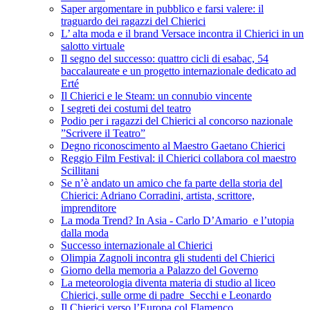
Saper argomentare in pubblico e farsi valere: il
traguardo dei ragazzi del Chierici
L’ alta moda e il brand Versace incontra il Chierici in un
salotto virtuale
Il segno del successo: quattro cicli di esabac, 54
baccalaureate e un progetto internazionale dedicato ad
Erté
Il Chierici e le Steam: un connubio vincente
I segreti dei costumi del teatro
Podio per i ragazzi del Chierici al concorso nazionale
”Scrivere il Teatro”
Degno riconoscimento al Maestro Gaetano Chierici
Reggio Film Festival: il Chierici collabora col maestro
Scillitani
Se n’è andato un amico che fa parte della storia del
Chierici: Adriano Corradini, artista, scrittore,
imprenditore
La moda Trend? In Asia - Carlo D’Amario e l’utopia
dalla moda
Successo internazionale al Chierici
Olimpia Zagnoli incontra gli studenti del Chierici
Giorno della memoria a Palazzo del Governo
La meteorologia diventa materia di studio al liceo
Chierici, sulle orme di padre Secchi e Leonardo
Il Chierici verso l’Europa col Flamenco