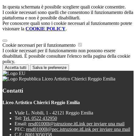
In questa schermata è possibile scegliere quali cookie consentire.
I cookie necessari sono quelli che consentono il funzionamento della
piattaforma e non è possibile disabilitarli.
Per conoscere quali sono i cookie necessari al funzionamento potete
visionare la
COOKIE POLICY
.
Cookie necessari per il funzionamento
I cookie necessari per il funzionamento non possono essere
disabilitati. È possibile consultare l'elenco nella pagina della cookie
policy.
Accetta tutti
Salva le preferenze
Liceo Artistico Chierici Reggio Emilia
Contatti
Liceo Artistico Chierici Reggio Emilia
Viale L. Nobili, 1 - 42121 Reggio Emilia
Tel:
Tel. 0522 432950
Email:
resd01000l@istruzione.it
Link per inviare una mail
PEC:
resd01000l@pec.istruzione.it
Link per inviare una mail
C.F.: 80013050358