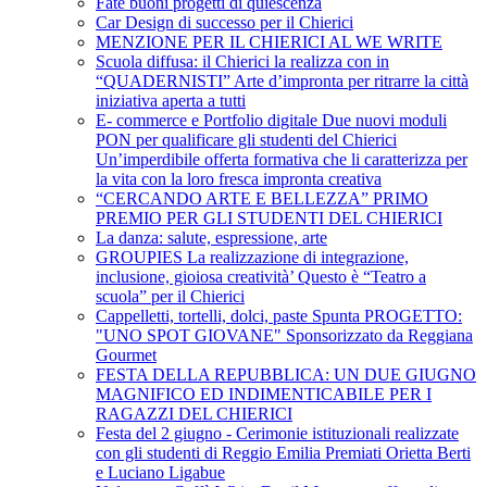
Fate buoni progetti di quiescenza
Car Design di successo per il Chierici
MENZIONE PER IL CHIERICI AL WE WRITE
Scuola diffusa: il Chierici la realizza con in
“QUADERNISTI” Arte d’impronta per ritrarre la città
iniziativa aperta a tutti
E- commerce e Portfolio digitale Due nuovi moduli
PON per qualificare gli studenti del Chierici
Un’imperdibile offerta formativa che li caratterizza per
la vita con la loro fresca impronta creativa
“CERCANDO ARTE E BELLEZZA” PRIMO
PREMIO PER GLI STUDENTI DEL CHIERICI
La danza: salute, espressione, arte
GROUPIES La realizzazione di integrazione,
inclusione, gioiosa creatività’ Questo è “Teatro a
scuola” per il Chierici
Cappelletti, tortelli, dolci, paste Spunta PROGETTO:
"UNO SPOT GIOVANE" Sponsorizzato da Reggiana
Gourmet
FESTA DELLA REPUBBLICA: UN DUE GIUGNO
MAGNIFICO ED INDIMENTICABILE PER I
RAGAZZI DEL CHIERICI
Festa del 2 giugno - Cerimonie istituzionali realizzate
con gli studenti di Reggio Emilia Premiati Orietta Berti
e Luciano Ligabue